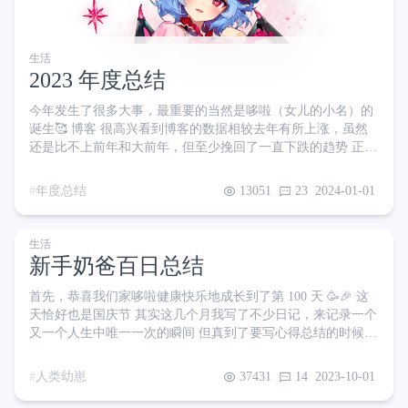
生活
2023 年度总结
今年发生了很多大事，最重要的当然是哆啦（女儿的小名）的
诞生🥰 博客 很高兴看到博客的数据相较去年有所上涨，虽然
还是比不上前年和大前年，但至少挽回了一直下跌的趋势 正如
上一篇博文所说，博客今年底进行了一次大改版，从
WordPress + Minty 主题变成了全栈自研（❌ 新的域名 + 新的前
年度总结
13051
23
2024-01-01
端，文章编辑器贴图也更方便了，数据肯定会越来越好的 阅读
量前三 让我虚惊一场的 PDF “XSS 漏洞” zdfans 倒闭啦，老板
zd423 卖站换域名啦 解决 PC 微信
生活
新手奶爸百日总结
首先，恭喜我们家哆啦健康快乐地成长到了第 100 天 🥳🎉 这
天恰好也是国庆节 其实这几个月我写了不少日记，来记录一个
又一个人生中唯一一次的瞬间 但真到了要写心得总结的时候，
脑子里却乱的很，不知道该如何行文。那就随性些，按照时间
顺序想到什么写什么吧，希望能给像我一样的新手奶爸传授一
人类幼崽
37431
14
2023-10-01
些经验 最重要的是，一定要谨遵医嘱，优先选择三甲医院。孕
检产检别偷懒，多做总比少做好 备孕 我们无保护性行为几个