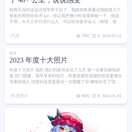
了 40+ 公里，说说感受
前两天深圳这边试驾车终于到了，我跟销售商量说我能借几个
朋友的驾照给你冲 kpi，你让我开俩小时深度体验一下。他说
不用，今天工作日没什么人，可以给你多开会儿（奇怪，他们
不是有试驾 kpi 吗，怎么白给的业绩不要🤔）
汽车
7691
4
2024-02-22
生活
2023 年度十大照片
年度十大照片 我的 我们到泉州去玩了几天 第一次看见哆啦的
脸 部门团建。我早早来到地方，吃着老婆给我做的双层麦满分
等着其他人 没想到这竟是最后一次团建了😢 哆啦出生了🥰这
是她的第一张照片，刚出生就睁眼了哦 哆啦住院好几天了，新
生儿科禁止探视，只有做核磁共振需要父母抱着时才能见上一
年度照片
8092
8
2024-01-01
面。哆啦已经喝了镇静剂，正在排队做核磁 面对哆啦每两小时
就要吃奶+换尿片的需求，我们只好两班倒，我值夜班 回想起
哆啦住院时的各种不舍和担忧，如今老婆孩子热炕头的场景让
我非常欣慰 大