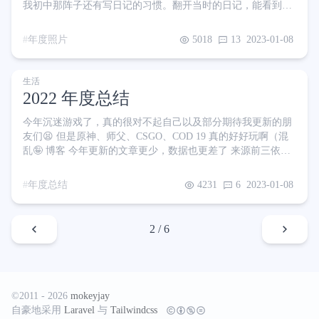
我初中那阵子还有写日记的习惯。翻开当时的日记，能看到许
多早已被遗忘的傻事儿 我很喜欢回忆的感觉，倒不是说我现在
过得还不如以前，我只是单纯的念旧 后来逐渐因为各种各样的
年度照片
5018
13
2023-01-08
原因放弃了日记。回想起来，没有被记录下来的这些年仿佛是
白过了一般，只留下一些模糊的印象 我常常在想，几年、十几
年、几十年之后，当我回忆起今天来，还能记住多少呢？ 我要
生活
用更加鲜活立体的方式，去记录我的生活。证明我活过，并且
2022 年度总结
活的
今年沉迷游戏了，真的很对不起自己以及部分期待我更新的朋
友们😫 但是原神、师父、CSGO、COD 19 真的好好玩啊（混
乱🤪 博客 今年更新的文章更少，数据也更差了 来源前三依然
是雷打不动的直接访问、百度、谷歌 倒是那个奇怪的韩国博客
平台不见了 第四那个 xiakong24.github.io 是个新面孔，好奇点
年度总结
4231
6
2023-01-08
进去一看，第一篇文章就是 clash 部署相关。我隐约猜到了什
么 再点进去，果然是引用了我之前 clash 篇文章的相关内容，
给我留了个出处引来的流量 😢这流量是真
2 / 6
©2011 - 2026
mokeyjay
自豪地采用
Laravel
与
Tailwindcss