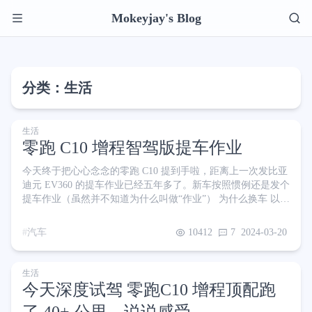
Mokeyjay's Blog
分类：生活
生活
零跑 C10 增程智驾版提车作业
今天终于把心心念念的零跑 C10 提到手啦，距离上一次发比亚
迪元 EV360 的提车作业已经五年多了。新车按照惯例还是发个
提车作业（虽然并不知道为什么叫做“作业”） 为什么换车 以前
买元只是为了上下班代步，最多在周边城市逛逛，200 多公里
的续航和 4.1m 的车长只能说够用 有一次我们自驾去潮汕，400
汽车
10412
7
2024-03-20
公里愣是开了 7 个多小时，当时并非出游高峰，时间主要浪费
在排队充电和充电上 因为我的元 NEDC 才 300 公里续航，日
常开大概 200 多，开高速撑死 200，你还得预留一些电去找充
生活
电桩（毕竟高
今天深度试驾 零跑C10 增程顶配跑