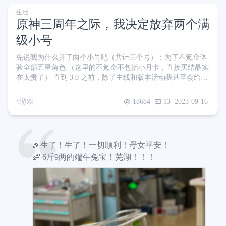
月了都没反应，于是去做了个精液常规，意外地质量还挺好
生活
（也许是粘了年轻的光）。于是我们去三甲医院生殖健康中心
原神三周年之际，我决定放弃两个满
看，医生给
级小号
先说我为什么开了两个小号吧（共计三个号）：为了不氪金体
验全部五星角色 （这里的不氪金不包括小月卡，直接买结晶实
在太贵了） 直到 3.0 之前，除了主线和版本活动我甚至会给两
个小号打支线、传说任务、邀约…… 现在想来我还是挺佩服自
己的，当初竟然有这么大的热情😂 除此之外，每天日常任务
游戏
18684
13
2023-09-16
+清体力，三个号共计耗时 1 小时，还算能接受 三个号三张小
月卡确实足以拿下所有五星角色，每个版本看别人纠结抽不抽
的时候，我还挺庆幸自己的决定，我认为我的付出是值得的🥲
毕竟我工资低，我的时间不值钱 直到稻妻版本更新，那个啥岛
🎉生了！生了！一切顺利！母女平安！
上的
👶 6斤9两的端午兔宝！芜湖！！！