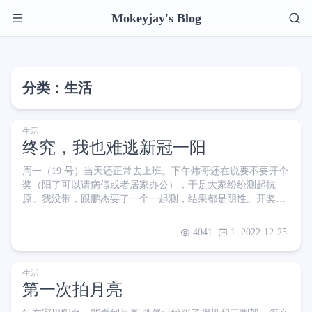
Mokeyjay's Blog
分类：生活
生活
终究，我也难逃新冠一阳
周一（19 号）当天还正常去上班。下午炜哥还在说要不要开个
奖（阳了可以请病假或者居家办公），于是大家纷纷测起抗
原。我没带，跟鹏杰要了一个一起测，结果都是阴性。开奖失
败，大家互相对着彼此笑了笑，带着一些庆幸 平凡的一天就这
么过去了，一切的开始要到周二（下称第一天）凌晨大概5、6
4041
1
2022-12-25
点的时候 好冷！ 我浑身发抖，迷迷糊糊地半醒过来。我缩紧
身体，把一部分被子压到身下，努力地再次入睡 还是好冷 不
知过了多久，我再次被冻醒，只好起床加了件衣服。看着身旁
生活
熟睡的老婆，我感觉并不是半夜气温突降那么简单了 八点多，
第一次拍月亮
又是一阵无