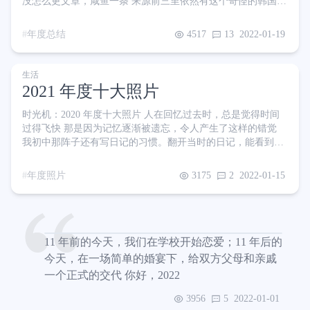
没怎么更文章，咸鱼一条 来源前三里依然有这个奇怪的韩国博
客平台 阅读量前三 使用 Docker 搭建图形化 Clash 服务端并添
加订阅 Windows 下查看全局快捷键被占用情况的方法 用 zsh-
年度总结
4517
13
2022-01-19
proxy 一键配置常用代理 其中第一篇因为有些擦边球导致我博
客域名被国内各大厂商列为危险了。经权衡还是删掉吧😒 搜索
关键词前三 百度干净云 dock
生活
2021 年度十大照片
时光机：2020 年度十大照片 人在回忆过去时，总是觉得时间
过得飞快 那是因为记忆逐渐被遗忘，令人产生了这样的错觉
我初中那阵子还有写日记的习惯。翻开当时的日记，能看到许
多早已被遗忘的傻事儿 我很喜欢回忆的感觉，倒不是说我现在
过得还不如以前，我只是单纯的念旧 后来逐渐因为各种各样的
年度照片
3175
2
2022-01-15
原因放弃了日记。回想起来，没有被记录下来的这些年仿佛是
白过了一般，只留下一些模糊的印象 我常常在想，几年、十几
年、几十年之后，当我回忆起今天来，还能记住多少呢？ 我要
用更加鲜活立体的方式，去记录我的生活。证明我活过，并且
活的
11 年前的今天，我们在学校开始恋爱；11 年后的
今天，在一场简单的婚宴下，给双方父母和亲戚
一个正式的交代 你好，2022
3956
5
2022-01-01