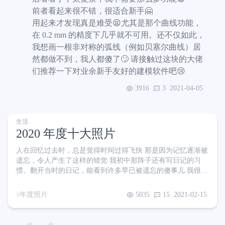
前者看起来很不错，很适合新手🤗
用起来才发现真是难受😫尤其是那个曲线功能，
在 0.2 mm 的精度下几乎就不可用。还不仅如此，
我想画一根非对称的弧线（例如贝塞尔曲线）居
然都做不到，我人都傻了🙄 请接触过这块的大佬
们推荐一下对业余新手友好的建模软件吧😢
3916
3
2021-04-05
生活
2020 年度十大照片
人在回忆过去时，总是觉得时间过得飞快 那是因为记忆逐渐被
遗忘，令人产生了这样的错觉 我初中那阵子还有写日记的习
惯。翻开当时的日记，能看到许多早已被遗忘的傻事儿 我很喜
欢回忆的感觉，倒不是说我现在过得还不如以前，我只是单纯
的念旧 后来逐渐因为各种各样的原因放弃了日记。回想起来，
年度照片
5035
15
2021-02-15
没有被记录下来的这些年仿佛是白过了一般，只留下一些模糊
的印象 关注我的朋友都知道，今年我跟谈了十年的初恋女朋友
结婚了 我常常在想，几年、十几年、几十年之后，当我回忆起