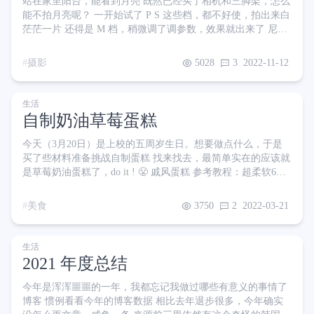
站在家里阳台，能看到月亮 既然已经买了相机和三脚架，怎么
能不拍月亮呢？ 一开始试了 P S 这些档，都不好使，拍出来白
茫茫一片 还得是 M 档，稍微调了调参数，效果就出来了 尼康
Z30 50-250mm套头 f/13 1/60s iso100 套头已经伸到最长的
250mm 了，它尽力了 有机会去租个大炮再试试
摄影
5028
3
2022-11-12
生活
自制奶油草莓蛋糕
今天（3月20日）是上校的五周岁生日。想要做点什么，于是
买了些材料准备挑战自制蛋糕 找来找去，最简单实在的应该就
是草莓奶油蛋糕了，do it ! 😤 戚风蛋糕 参考教程：超柔软6寸
戚风蛋糕(附8寸配方)零失败 超详细‼️含操作视频 很多蛋糕都是
用戚风作胚，按照教程，需要先取 3 个蛋黄 冰箱里的鸡蛋大概
美食
3750
2
2022-03-21
放了快一个月，我连开三个都没能成功把蛋黄分离出来，太容
易破了。好在昨晚逛超市又买了一盒蛋，新鲜的蛋黄韧性比较
好，成功分离~ 后续跟着教程走，很顺利，唯一的问题是做出
生活
来的蛋糕糊没有教程里那么粘稠。应该……
2021 年度总结
今年是浑浑噩噩的一年，我都忘记我做过哪些有意义的事情了
博客 惯例看看今年的博客数据 相比去年退步很多，今年确实