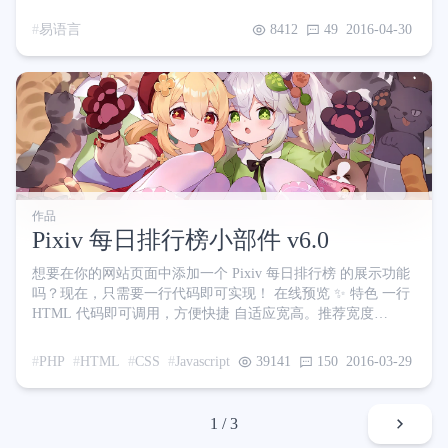
一波壁纸的到来 但是P站没有自带打包下载的功能，每次都要
右键另存为，收藏多了很麻烦啊，有没有什么好方法呢？ 找了
易语言
8412
49
2016-04-30
下并没有找到合心意且能用的批量下载器，没办法只好自己写
了 软件特色 支持解析大部分P站页面的原图 多线程批量下载
兼容至XP系统，无需安装.net框架 使用方法 在下方下载并打开
软件 点击 设置保存路径 按钮，设定图片保存
作品
Pixiv 每日排行榜小部件 v6.0
想要在你的网站页面中添加一个 Pixiv 每日排行榜 的展示功能
吗？现在，只需要一行代码即可实现！ 在线预览 ✨ 特色 一行
HTML 代码即可调用，方便快捷 自适应宽高。推荐宽度
240px、高度 380px 或以上 点击图片可跳转到对应作品详情页
每日自动更新，无需人工干预 内置多图床支持、按需加载图
PHP
HTML
CSS
Javascript
39141
150
2016-03-29
片，极低资源消耗 提供 API 服务，含有排行榜更新日期、缩
略图 url 及详情页 url 等 🤔 如何使用
1 / 3