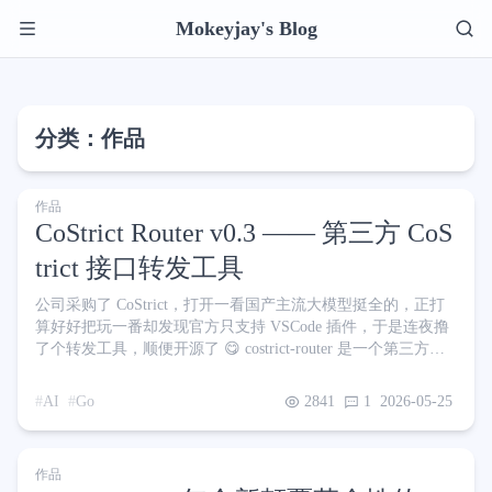
Mokeyjay's Blog
分类：作品
作品
CoStrict Router v0.3 —— 第三方 CoS
trict 接口转发工具
公司采购了 CoStrict，打开一看国产主流大模型挺全的，正打
算好好把玩一番却发现官方只支持 VSCode 插件，于是连夜撸
了个转发工具，顺便开源了 😋 costrict-router 是一个第三方的
CoStrict 接口转发工具，它可以将任意 OpenAI 兼容（Chat
Completions）的请求转发到你指定的私有化 CoStrict 服务端上
AI
Go
2841
1
2026-05-25
你可以把它理解成一个 本地 CoStrict 入口：登录一次后，后续
只需要把 Agent 工具的 Base URL 指向本地地址即可 🔗 http
作品