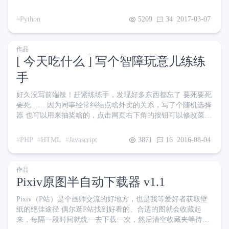
为一个码农的身份 正好最近想学学Python3，于是一边看着廖
学峰的Python教程一边撸出来这个项目。写得很差，轻喷 本项
Python
5209
34
2017-03-07
目基于Win7、Python3.5.2开发，其他环境下未测试 功能 支持
从指定的开始页码爬取到结束页码 也支持从第一页爬取到上一
次开始爬取的位置 支持设置爬取的图片类型（全部、横图、竖
作品
图、正方形） 支持最大或最小
[ 今天吃什么 ] 写个智障玩意儿练练
手
好久没写前端辣！赶紧练练手，发现好多东西都忘了 要死要死
要死…… 因为同事经常纠结点啥外卖的关系，写了个随机选择
器 也可以用来抽奖啥的，点击网页右下角的按钮可以修改菜单
点击打开 → 今天吃什么 收集菜名时看饿了…… 饿的不行……
对了，菜单是存储在本地localStorage里的，只要你不换浏览
PHP
HTML
Javascript
3871
16
2016-08-04
器，理论上永久存在 如果你发现你的菜单一直只有一个屎且无
法修改时 说明你的浏览器太辣鸡，连localStorage都不支持 不
如去吔屎啦！
作品
Pixiv原图半自动下载器 v1.1
Pixiv（P站）是个画师交流的好地方，也是我等爱好者获取壁
纸的绝佳途径 偶尔逛P站找到好看的、合适的图就会收藏起
来，每隔一段时间就统一去下载一次，然后清空收藏夹等待下