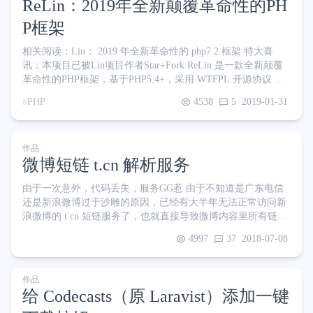
ReLin：2019年全新颠覆革命性的PH
P框架
相关阅读：Lin： 2019 年全新革命性的 php7.2 框架 特大喜
讯：本项目已被Lin项目作者Star+Fork ReLin 是一款全新颠覆
革命性的PHP框架，基于PHP5.4+，采用 WTFPL 开源协议 框
架以简单、安全、稳定、高性能作为核心开发理念，历时1小
PHP
4538
5
2019-01-31
时开发而成（构思框架20分钟+README 40分钟），内部大版
本迭代不少于5次。不仅具有以往框架的诸多优点，还具有许
多颠覆革命性的新特性，这些特性解决了以往所有PHP框架饱
作品
受诟病的诸多缺点。这些新特性有： 1.框架层与应用层零耦合
微博短链 t.cn 解析服务
采
由于一次意外，代码丢失，服务GG惹 由于不知道是广东电信
还是新浪微博过于沙雕的原因，已经有大半年无法正常访问新
浪微博的 t.cn 短链服务了，也就直接导致微博内容里所有链接
都无法点开，很烦 别跟我提各种解决方案，我都试过，一个都
4997
37
2018-07-08
不管用。我也不知道原因，只知道好气哦 以前我的做法是ssh
连上远程服务器然后执行curl http://t.cn/RixC2nP，再从结果里
提取出实际地址然后访问 因为太麻烦了所以花5分钟撸了个小
作品
玩意儿，地址是： https://cloud.mokeyjay.com/t.cn
给 Codecasts（原 Laravist）添加一键