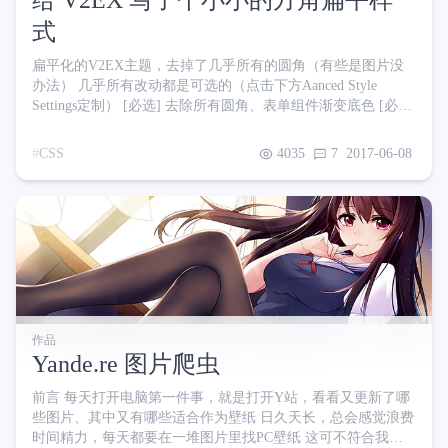
给 V2EX 写了个小小的方角扁平样
突发奇想，不如空
式
扁平化的V2EX主题，去掉了几乎所有的圆角（有些是图片没
办法） 几乎所有改动都是可选的（点击下方Aanced Style
Settings定制） [必选] 去除所有圆角、表单组件渐变底色 [必
选] 修复个人页面your's repos on GitHub换行问题 去除“创作新
主题”左侧的图标 去除链接下划线 添加帖子列表动画 添加板块
CSS
4035
7
2017-06-08
阴影 隐藏搜索框。鼠标移上去渐显 可选帖子列表动画：
Stylish 安装地址：https://userstyles.org/styles/143636/v2ex-t
作品
Yande.re 图片爬虫
前言 每天打开电脑第一件事，就是打开Y站，看看又更新了哪
些图片、其中又有哪些适合作为壁纸 日久天长，总会感觉浪费
时间精力，每天都要在一堆图片里找PC壁纸 这可不符合我作