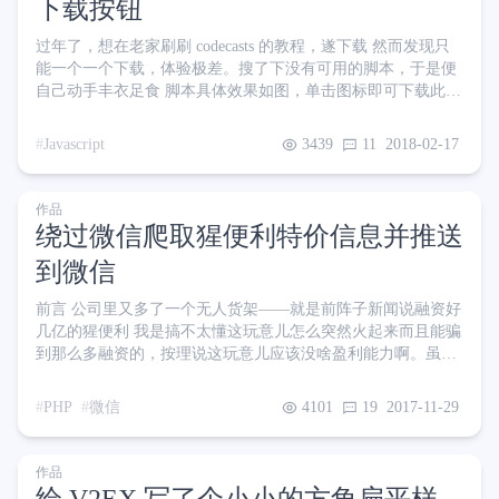
下载按钮
过年了，想在老家刷刷 codecasts 的教程，遂下载 然而发现只
能一个一个下载，体验极差。搜了下没有可用的脚本，于是便
自己动手丰衣足食 脚本具体效果如图，单击图标即可下载此章
节视频 脚本地址：CodeCasts 一键下载 当然，你得有 VIP 才能
下载视频； 当然，由于浏览器限制，一键下载整套 /全站视频
Javascript
3439
11
2018-02-17
是不可能滴~ 或许浏览器扩展可以实现？懒得折腾了，够用了
作品
绕过微信爬取猩便利特价信息并推送
到微信
前言 公司里又多了一个无人货架——就是前阵子新闻说融资好
几亿的猩便利 我是搞不太懂这玩意儿怎么突然火起来而且能骗
到那么多融资的，按理说这玩意儿应该没啥盈利能力啊。虽然
货架成本低廉，但需要每天人工四处给货架补货，零售价也就
普通小卖部水平，也不向企业收取租金之类的，还有商品被偷
PHP
微信
4101
19
2017-11-29
取的风险。总体来说感觉每包零食赚的那几毛、几块并不足以
承担补货员每天跑的成本以及商品被偷取、损坏的风险 感觉和
现今的共享单车行业十分相似，售价低了赚不回本，售价高了
作品
没人买。现在突然爆火，过不了一年肯定绝大部分都要倒闭 我