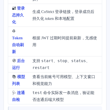
🔐
登录
生成 CoStrict 登录链接，登录成功后
态持久
持久化 token 和本地配置
化
♻️
Token
根据 JWT 过期时间提前刷新，无感使
自动刷
用
新
start
stop
status
🧭
后台
支持
、
、
、
restart
运行
📚
模型
查看当前账号可用模型、上下文窗口
列表
和视觉能力
test
🩺
连通
命令实际发一条消息，验证能
自检
否连通后端大模型