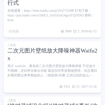
行式
在线观看：https://tieba.baidu.com/p/5552751008 打包下载：
https://pan.baidu.com/s/18uEZ_SxfGEmG4gxnTQ3XNQ 密码：
hcsn
汉化组
3049
2
2018-02-15
二次元
二次元图片壁纸放大降噪神器Waifu2
x
简介 waifu2x，著名的二次元图片壁纸放大降噪神器 不仅放大
不模糊，还自带去噪点功能 最适合经常收图做壁纸，但总遇到
好看的图分辨率都低的人 （例如我 吐槽 之所以找到这么一款
软件，其实是因为前天看到了某论坛的新壁纸 我当场就社保了
于是一路顺过去找到P站出处，想收原图 奈何原图分辨率不够
5351
15
2017-11-26
高 印象中听说过图片可以插值放大，于是各种搜索、对比，最
终选出这款最好用的，效果意外地好 效果对比 P站原图 用
Waifu2x客户端放大1.6倍+3级降噪后 大家可以点开大图查看细
二次元
节 经过3级降噪后裙子的纹理已经没