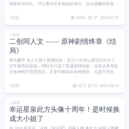
画面作为对比，可以看出许多相似的地方。仅从视频内容来
看，抄袭是板上钉钉的，尤其对于当时正在玩塞尔达的我来说
根本是不屑一顾。 但「二次元开放世界 3D 手游」的名号实在
游戏
15915
37
2024-07-27
是太响了，在 2020 年的当时，二次元手游主流都是些 2D 小人
或者卡牌对对碰，再加上电脑、平板、手机三端无缝互通，在
当时无疑开辟了一条前无古人的赛道，这在全世界范围内都遥
二次元
遥领先。 开服当天，我也去注册了一个米哈游账号，不过没
二创同人文 —— 原神剧情终章《结
局》
事先叠甲 本人只是个普通码农，至少八年没认真写过作文了，
文学素养比较低；同时也只是个普通原神玩家，没有认真考据
过各种细节背景设定，文章可能存在各种硬伤，凡是不符合官
方设定的地方就当是我的二设就行。第一次写二创同人文，有
兴趣的图一乐随便看看； 由于七国目前只出了三国，因此对其
游戏
5272
15
2022-04-13
余四国的神和角色几乎不会有描写。达达利亚除外； 看文前请
分清“游戏性设定”和“剧情设定”，神像复活、煎蛋复活等游戏
性设定在本文中不适用； 本文根据我开车上下班途中的脑洞细
二次元
化而来，一时兴起、抛砖引玉。如果大家觉得不错，还请点赞
幸运星泉此方头像十周年！是时候换
评论支持 本
成大小姐了
自 2010 年至今、这张《幸运星》动画人物 泉此方 的同人图被