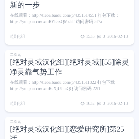
新的一步
在线观看：http://tieba.baidu.com/p/4351514551 打包下载：
https://yunpan.cn/cxmRYh3xQMzhT 访问密码 5f7a
汉化组
1535
0
2016-02-13
二次元
[绝对灵域汉化组][绝对灵域][55]除灵
净灵靠气势工作
在线观看：http://tieba.baidu.com/p/4351511822 打包下载：
https://yunpan.cn/cxmRcXjUJhnQQ 访问密码 22ff
汉化组
1632
0
2016-02-13
二次元
[绝对灵域汉化组][恋爱研究所]第25