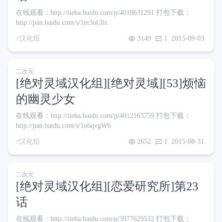
在线观看：http://tieba.baidu.com/p/4018631291 打包下载：
http://pan.baidu.com/s/1nt3oC8x
汉化组
3149
1
2015-09-03
二次元
[绝对灵域汉化组][绝对灵域][53]烦恼
的幽灵少女
在线观看：http://tieba.baidu.com/p/4012163759 打包下载：
http://pan.baidu.com/s/1o6qvgW6
汉化组
2652
1
2015-08-31
二次元
[绝对灵域汉化组][恋爱研究所]第23
话
在线观看：http://tieba.baidu.com/p/3977629532 打包下载：