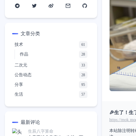
文章分类
技术
61
作品
28
二次元
33
公告动态
28
分享
95
生活
57
🎉生了！
https://mok.mo
最新评论
本站除注明转
生辰八字算命