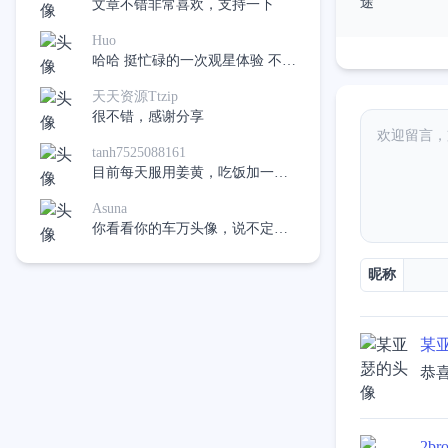
途
文章不错非常喜欢，支持一下
Huo
哈哈 挺忙碌的一次观星体验 不过
在有下次应该会好很多了
天天资源Ttzip
很不错，感谢分享
tanh7525088161
目前每天服用姜黄，吃饭加一
点，希望不再吃药，像是十二指
Asuna
肠溃疡。
你看看你的车万头像，说不定真
的有呢，哈哈
昵称
某
恭
2bro