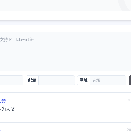
邮箱
网址
20
亚瑟
喜为人父
20
ear