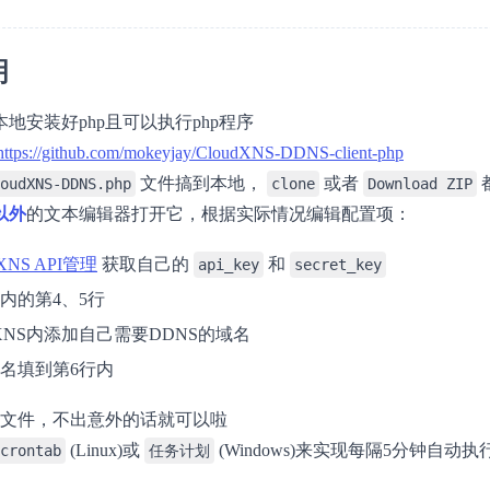
明
地安装好php且可以执行php程序
https://github.com/mokeyjay/CloudXNS-DDNS-client-php
文件搞到本地，
或者
oudXNS-DDNS.php
clone
Download ZIP
以外
的文本编辑器打开它，根据实际情况编辑配置项：
dXNS API管理
获取自己的
和
api_key
secret_key
内的第4、5行
dXNS内添加自己需要DDNS的域名
名填到第6行内
hp文件，不出意外的话就可以啦
(Linux)或
(Windows)来实现每隔5分钟自动
crontab
任务计划