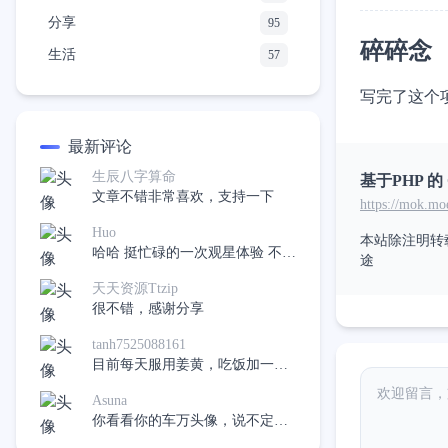
分享
95
碎碎念
生活
57
写完了这个项
最新评论
生辰八字算命
基于PHP 的 
文章不错非常喜欢，支持一下
https://mok.m
Huo
本站除注明转
哈哈 挺忙碌的一次观星体验 不过
途
在有下次应该会好很多了
天天资源Ttzip
很不错，感谢分享
tanh7525088161
目前每天服用姜黄，吃饭加一
点，希望不再吃药，像是十二指
Asuna
肠溃疡。
你看看你的车万头像，说不定真
的有呢，哈哈