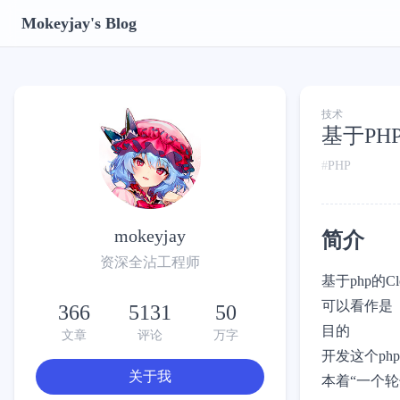
Mokeyjay's Blog
技术
基于PHP
PHP
mokeyjay
简介
资深全沾工程师
基于php的Cl
可以看作是
366
5131
50
目的
文章
评论
万字
开发这个p
关于我
本着“一个