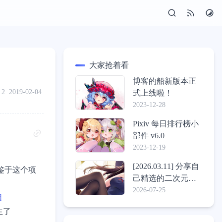
大家抢着看
博客的船新版本正
2
2019-02-04
式上线啦！
2023-12-28
Pixiv 每日排行榜小
部件 v6.0
2023-12-19
[2026.03.11] 分享自
鉴于这个项
己精选的二次元壁
纸包
2026-07-25
因
生了