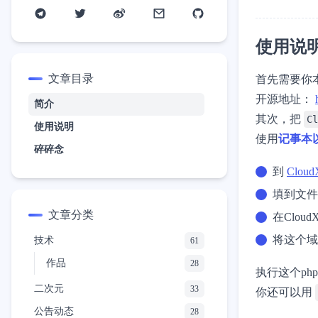
使用说
文章目录
首先需要你本
开源地址：
简介
其次，把
Cl
使用说明
使用
记事本
碎碎念
到
Clou
填到文件
文章分类
在Clou
将这个域
技术
61
作品
28
执行这个p
二次元
33
你还可以用
公告动态
28