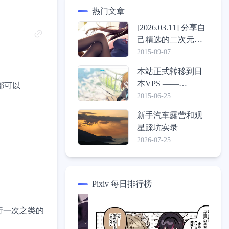
热门文章
[2026.03.11] 分享自
己精选的二次元壁
纸包
2015-09-07
本站正式转移到日
本VPS ——
都可以
ConoHa，介绍一些
2015-06-25
心得体验
新手汽车露营和观
星踩坑实录
2026-07-25
Pixiv 每日排行榜
执行一次之类的