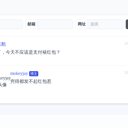
邮箱
网址
20
态鹅
了，今天不应该是支付裱红包？
20
mokeyjay
博主
穷得都发不起红包惹