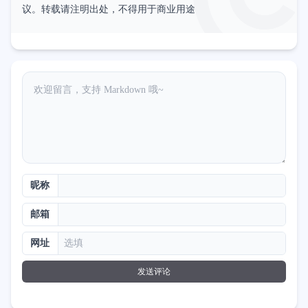
议。转载请注明出处，不得用于商业用途
昵称
邮箱
网址
发送评论