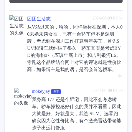
2024-08-09 01:34
团团生活志
从V站过来的，哈哈，同样坐标在深圳，本人0
0未婚未谈女友，已有一台轿车但不是深圳
牌，考虑到在深圳工作打算明年买车，首先S
UV和轿车就纠结了很久，轿车其实是考虑BY
D的海豹07（应该年底上市）和吉利银河L6。
零跑这个品牌结合网上对它的评论就是性价比
高，如果博主是我的话，是否会首选轿车。
2024-08-09 01:39
mokeyjay
博主
我身高 177 还是个肥宅，因此不会考虑轿
车。轿车操控感好什么的我并不看重，因此
大就是好、好就是大，我选 SUV。选零跑
确实因为它性价比高，有个激光雷达带老婆
孩子出远门舒服