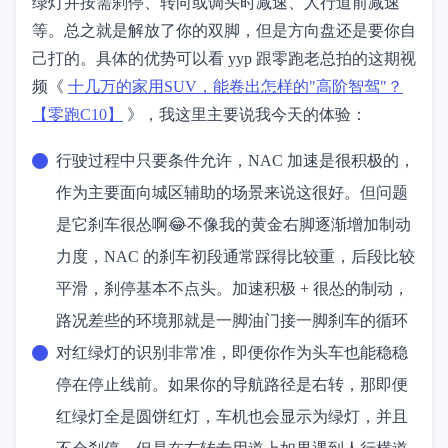
绿灯并按需刹停、转向或调头时减速、人行道前减速
等。总之就是解放了你的双脚，但是方向盘还是要你自
己打的。具体的优势可以看 yyp 跟零跑老总拍的这期视
频《
十几万的家用SUV，能卷出怎样的"高阶智驾"？
【零跑C10】
》，我这里主要说我今天的体验：
行驶过程中只要条件允许，NAC 加速是很积极的，
作为主要面向城区辅助的场景来说这很好。但问题
是它刹车很怂啊😂不像我的黄金右脚逐渐增加制动
力度，NAC 的刹车初段通常踩得比较重，后段比较
平滑，刹停基本不点头。加速积极 + 很怂的制动，
路况差些的环境那就是一脚油门接一脚刹车的循环
对红绿灯的识别非常准，即便你作为头车也能稳稳
停在停止线前。如果你的导航路径是右转，那即便
红绿灯全是圆饼红灯，车机也会显示为绿灯，并且