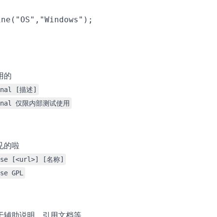
ne("OS","Windows");

用的
rnal [描述]
ernal 仅限内部测试使用
见的啦
nse [<url>] [名称]
se GPL
于辅助说明、引用文档等