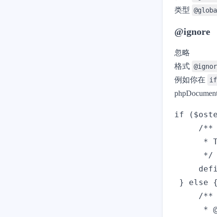
类型
@glob
@ignore
忽略
格式
@igno
例如你在
if
phpDoc
if ($oste
     /**

      * 
      */

     defi
 } else {
     /**

      * @