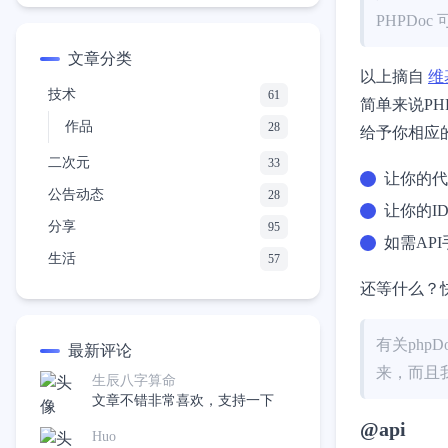
@license
PHPDo
@link
文章分类
以上摘自
维
@method
技术
61
简单来说PH
@package
作品
28
给予你相应
@param
二次元
33
让你的代
@property
公告动态
28
让你的I
@property-read
分享
95
如需AP
@property-write
生活
57
@return
还等什么？快
@see
@since
有关php
最新评论
@source
来，而且
生辰八字算命
文章不错非常喜欢，支持一下
@throws
@api
@todo
Huo