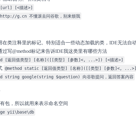
 [url] [<描述>]
k http://g.cn 不懂滚去问谷歌，别来烦我
用在类注释里的标记。特别适合一些动态加载的类，IDE无法自
过写@method标记来告诉IDE我这类里有哪些方法
hod [返回值类型] [名称]([[类型] [参数]<, ...>]) [<描述>]
式
@method static [返回值类型] [名称]([[类型] [参数]<, ...>
od string google(string $question) 向谷歌提问，返回答案内容
e
p没有包，所以就用来表示命名空间
ge yii\base\db