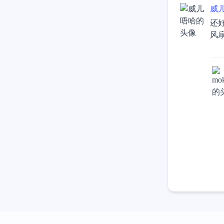
威
还
风