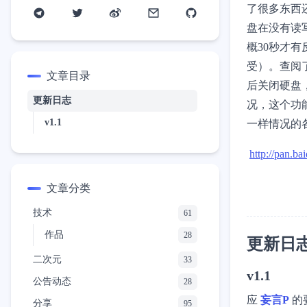
了很多东西
盘在没有读
概30秒才
受）。查阅
文章目录
后关闭硬盘
更新日志
况，这个功
v1.1
一样情况的
http://pan.b
文章分类
技术
61
作品
28
更新日
二次元
33
v1.1
公告动态
28
应
妄言P
的
分享
95