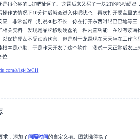
还是很心疼的...好吧扯远了。龙霆后来又买了一块2T的移动硬盘
写操作的情况下10分钟后就会进入休眠状态，再次打开硬盘里的
有反应，非常蛋疼（别说30秒不长，你在打开东西时眼巴巴地等三
了相关资料，发现是品牌移动硬盘的一种内置功能，在没有读写
，以保护硬盘不受跌落伤害。但是对于龙霆现在天天坐在工作室
能根本是鸡肋。于是昨天开发了这个软件，测试一天正常后发上
各位
aidu.com/s/1sj42eCH
志
要求，添加了
间隔时间
的自定义项。图就懒得换了