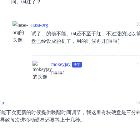
间。04红了？
20
nasa-org
试了，的确不能。04还不至于红，不过涨的比以
盘已经设成脱机了，用的时候再开[嘻嘻]
2
mokeyjay
博主
[嘻嘻]
20
P
不能下次更新的时候提供唤醒时间调节，我这里有块硬盘是三分
..导致每次进移动硬盘还要等上十几秒...