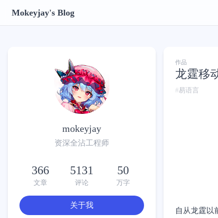
Mokeyjay's Blog
作品
龙霆移动
易语言
mokeyjay
资深全沾工程师
366
5131
50
文章
评论
万字
关于我
自从龙霆以