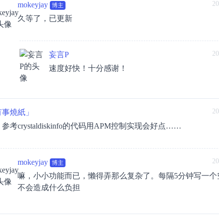
20
mokeyjay
博主
久等了，已更新
20
妄言P
速度好快！十分感谢！
20
有事燒紙」
参考crystaldiskinfo的代码用APM控制实现会好点……
20
mokeyjay
博主
嘛，小小功能而已，懒得弄那么复杂了。每隔5分钟写一个
不会造成什么负担