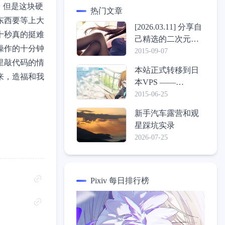
，但是这块硬
热门文章
东西要等上大
[2026.03.11] 分享自
十秒真的挺难
己精选的二次元壁
操作的十分钟
纸包
2015-09-07
里敲代码的情
本站正式转移到日
来，造福和我
本VPS ——
ConoHa，介绍一些
2015-06-25
心得体验
新手汽车露营和观
星踩坑实录
2026-07-25
Pixiv 每日排行榜