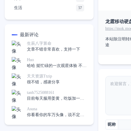
生活
57
龙霆移动硬盘反
https://mok.m
最新评论
本站除注明转
生辰八字算命
途
文章不错非常喜欢，支持一下
Huo
哈哈 挺忙碌的一次观星体验 不过
在有下次应该会好很多了
天天资源Ttzip
很不错，感谢分享
tanh7525088161
目前每天服用姜黄，吃饭加一
点，希望不再吃药，像是十二指
Asuna
肠溃疡。
你看看你的车万头像，说不定真
的有呢，哈哈
昵称