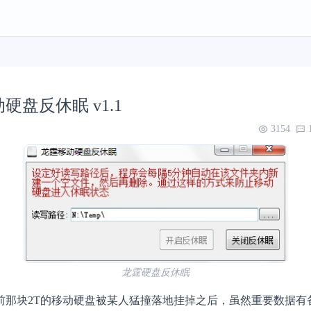
硬盘反休眠 v1.1
3154
龙霆硬盘反休眠
前那块2T的移动硬盘被某人猛撞落地挂掉之后，虽然重要数据有