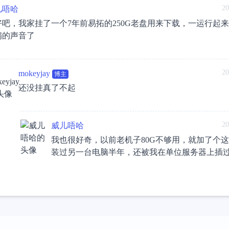
20
儿唔哈
好吧，我家挂了一个7年前易拓的250G老盘用来下载，一运行起来
扇的声音了
20
mokeyjay
博主
还没挂真了不起
20
威儿唔哈
我也很好奇，以前老机子80G不够用，就加了个
装过另一台电脑半年，还被我在单位服务器上插过N