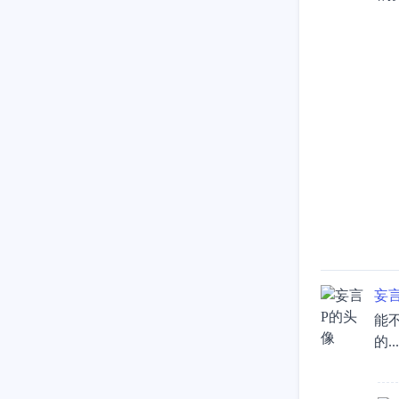
妄言
能
的.