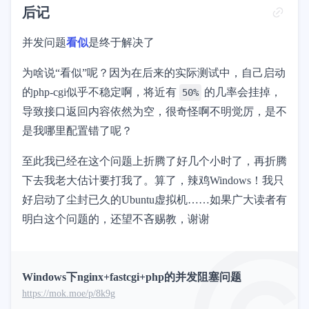
后记
并发问题
看似
是终于解决了
为啥说“看似”呢？因为在后来的实际测试中，自己启动
的php-cgi似乎不稳定啊，将近有
的几率会挂掉，
50%
导致接口返回内容依然为空，很奇怪啊不明觉厉，是不
是我哪里配置错了呢？
至此我已经在这个问题上折腾了好几个小时了，再折腾
下去我老大估计要打我了。算了，辣鸡Windows！我只
好启动了尘封已久的Ubuntu虚拟机……如果广大读者有
明白这个问题的，还望不吝赐教，谢谢
Windows下nginx+fastcgi+php的并发阻塞问题
https://mok.moe/p/8k9g