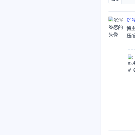
沉
博
压