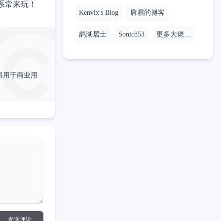
系常来玩！
Kenvix's Blog
唐霜的博客
鹊湖居士
Sonic853
更多大佬…
得用于商业用
发送评论