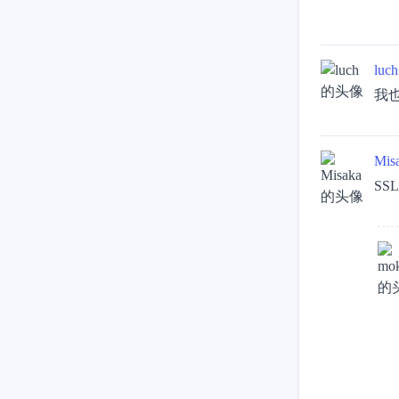
luch
我也
Mis
SS