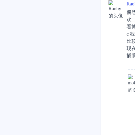
Rao
偶
欢
看
c
比
现
插