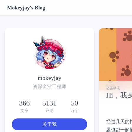
Mokeyjay's Blog
mokeyjay
资深全沾工程师
公告动态
Hi，我是
366
5131
50
文章
评论
万字
经过几天的
关于我
题也都一起