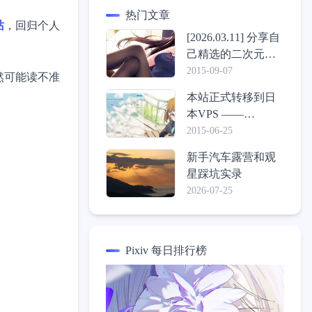
热门文章
站
，回归个人
[2026.03.11] 分享自
己精选的二次元壁
纸包
2015-09-07
（虽然可能读不准
本站正式转移到日
本VPS ——
ConoHa，介绍一些
2015-06-25
心得体验
新手汽车露营和观
星踩坑实录
2026-07-25
Pixiv 每日排行榜