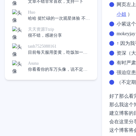
文章不错非常喜欢，支持一下
网页左上
Huo
小姐
）
哈哈 挺忙碌的一次观星体验 不过
小紫这个
在有下次应该会好很多了
天天资源Ttzip
mokeyj
很不错，感谢分享
↑ 因为我
tanh7525088161
目前每天服用姜黄，吃饭加一
资深（大
点，希望不再吃药，像是十二指
有时严肃
Asuna
肠溃疡。
你看看你的车万头像，说不定真
强迫症患
的有呢，哈哈
（不定期
好了那么看
那么我这个
建立博客的
会在这里分
这个博客将