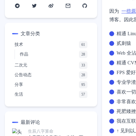
因为
一些原
博客。因此
文章分类
精通 Li
贰刺猿
技术
61
Web 全
作品
28
精通 C
二次元
33
FPS 爱
公告动态
28
专业学渣
分享
95
喜欢一切
生活
57
非常喜欢
死肥矮
我在互联网
最新评论
↑ 见到以
生辰八字算命