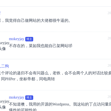
20
可
塞，我觉得自己做网站的大佬都很牛逼的。
20
mokeyjay
博主
不存在的，菜如我也能自己架网站🤣
20
人二狗
这个评论的递归不会有问题么，老铁，会不会两个人的对话比较
同PHPer，坐标帝都，同电商转
20
mokeyjay
博主
不知道噢，我用的开源的Wordpress。我这站的丁点访问
爆炸的可能性的