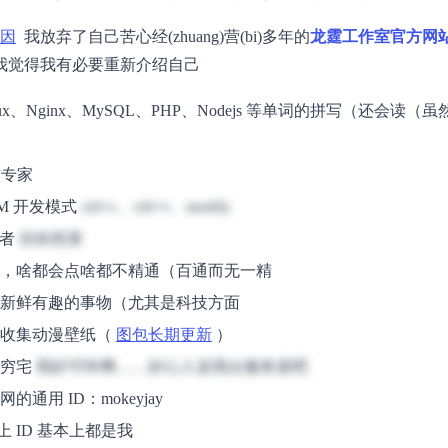
因
我放弃了自己苦心经(zhuang)营(bi)多年的
龙霆工作室官方网
我觉得我有必要重新介绍自己
nux、Nginx、MySQL、PHP、Nodejs 等单词的拼写（还会读
沾专家
VM 开发模式
ctrl+c、ctrl+v、modify
好者
但依然菜
，啥都会点啥都不精通（百通而无一精
新鲜有趣的事物（尤其是科技方面
收集动漫壁纸（
图包长期更新
）
挫穷宅
我好可怜啊……好心人送我台服务器吧
的通用 ID：mokeyjay
上 ID 基本上都是我