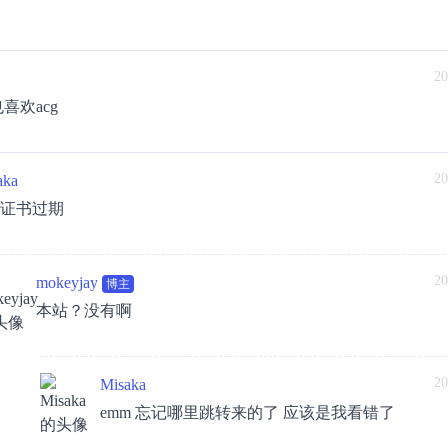
20
喜欢acg
20
aka
L证书过期
20
mokeyjay
博主
本站？没有啊
20
Misaka
emm 忘记哪里跳转来的了 应该是我看错了