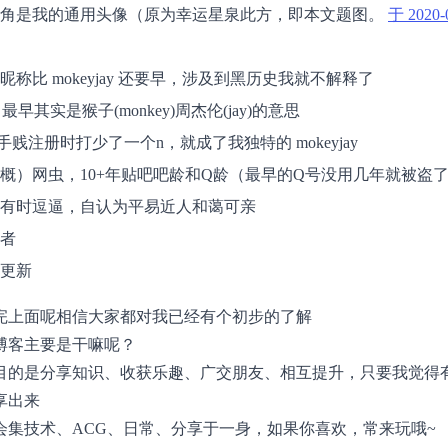
角是我的通用头像（原为幸运星泉此方，即本文题图。
于 2020
昵称比 mokeyjay 还要早，涉及到黑历史我就不解释了
ay 最早其实是猴子(monkey)周杰伦(jay)的意思
手贱注册时打少了一个n，就成了我独特的 mokeyjay
概）网虫，10+年贴吧吧龄和Q龄（最早的Q号没用几年就被盗
有时逗逼，自认为平易近人和蔼可亲
者
更新
完上面呢相信大家都对我已经有个初步的了解
博客主要是干嘛呢？
目的是分享知识、收获乐趣、广交朋友、相互提升，只要我觉得
享出来
会集技术、ACG、日常、分享于一身，如果你喜欢，常来玩哦~