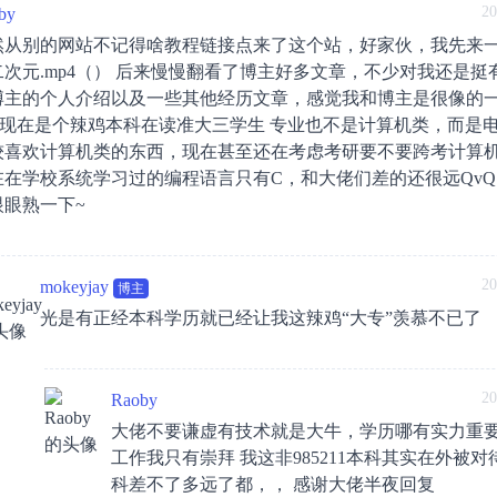
20
by
然从别的网站不记得啥教程链接点来了这个站，好家伙，我先来
二次元.mp4（） 后来慢慢翻看了博主好多文章，不少对我还是挺
博主的个人介绍以及一些其他经历文章，感觉我和博主是很像的一类
 我现在是个辣鸡本科在读准大三学生 专业也不是计算机类，而是
较喜欢计算机类的东西，现在甚至还在考虑考研要不要跨考计算机 =
在在学校系统学习过的编程语言只有C，和大佬们差的还很远QvQ
眼眼熟一下~
20
mokeyjay
博主
光是有正经本科学历就已经让我这辣鸡“大专”羡慕不已了
20
Raoby
大佬不要谦虚有技术就是大牛，学历哪有实力重
工作我只有崇拜 我这非985211本科其实在外被
科差不了多远了都，， 感谢大佬半夜回复