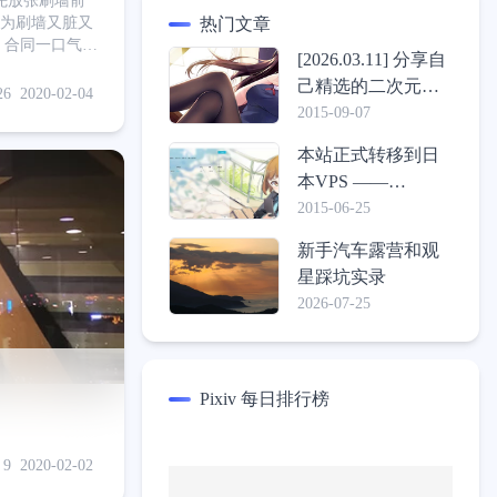
先放张刷墙前
热门文章
 合同一口气签
[2026.03.11] 分享自
行刷墙 这房子
己精选的二次元壁
刷个别的颜色
26
2020-02-04
纸包
2015-09-07
本站正式转移到日
本VPS ——
ConoHa，介绍一些
2015-06-25
心得体验
新手汽车露营和观
星踩坑实录
2026-07-25
Pixiv 每日排行榜
9
2020-02-02