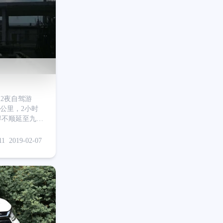
2夜自驾游
+公里，2小时
得不顺延至九点
，打算到顺德再
度拥堵）。毕竟
11
2019-02-07