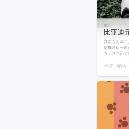
生活
比亚迪元
其实在去年1
这拖延症一发作就是两个多月
农，月光还欠
个月3k，难
班，人行道坑
汽车
购物
车上下班，周