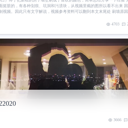
23日）终于把新租的房子墙壁刷成了喜欢的颜色，简单总结分享一下经验 
挺脏的，有各种划痕、坑洞和污渍块，从视频里截的图所以看不出来 因为刷墙又脏又
制视频。因此只有文字解说，视频参考资料可以翻到本文末尾处 刷墙原因
递增100块房租，觉得很划算。房东也希望我们稳定长租，并且同意我们自
下饭店的员工宿舍用的，墙面比较脏，还有各种划痕、坑洞和污渍块。想
4703
遮瑕 在58上咨询了一些装修公司，表示单
22020
3666