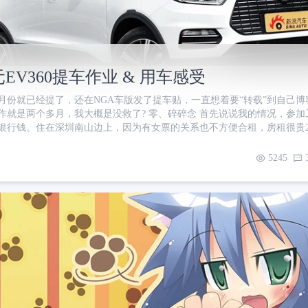
EV360提车作业 & 用车感受
1月份就已经提了，还在NGA车版发了提车贴，一直想着要“转载”到自己
，我大概是没救了? 零、碎碎念 首先说说我的情况，参加工作三年，码
银行钱。住在深圳南山边上，因为有女票的关系也不方便合租，房租很贵2
受? 上班单程8km，坐公交要转一次还不一定挤得上；坐地铁要转两次。于
坑洼洼人多不好走，走机动车道不仅危险还有交警抓 就这么过了一年，
5245
末周围玩玩也方便。还可以往关外搬远