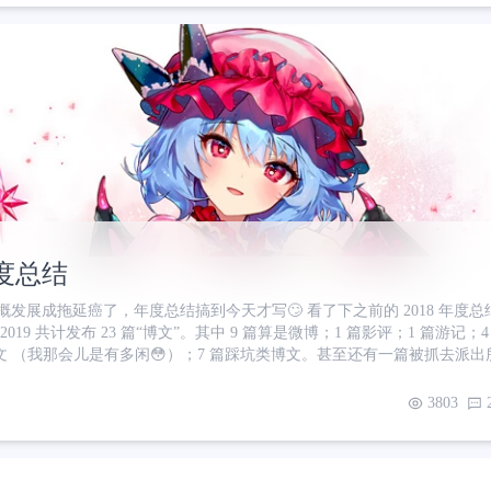
年度总结
发展成拖延癌了，年度总结搞到今天才写🙄 看了下之前的 2018 年度总
019 共计发布 23 篇“博文”。其中 9 篇算是微博；1 篇影评；1 篇游记；
文 （我那会儿是有多闲😳）；7 篇踩坑类博文。甚至还有一篇被抓去派出
产出技术类文章😐 感觉这样不行啊😒正值壮年怎么就进入养老状态了呢 
m 频道，我都不记得我做过什么了，又虚度一年😇 那么，接下来请看我的 2019
3803