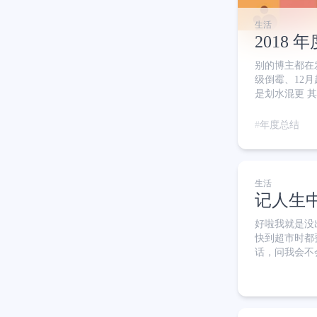
生活
2018 
别的博主都在发
级倒霉、12
是划水混更 
之类的原因拖
罢了? 曾经
年度总结
仿佛回到了当
生活
记人生
好啦我就是没
快到超市时都
话，问我会不会
出夸张的惊喜状
作为社交恐惧症
接转过身去