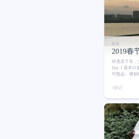
生活
2019
毕竟买了车，
Day 1 原
可抵达。谁知
半起床 女人
吃午饭 一路
游记
晚起床了，这