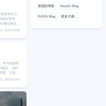
唐霜的博客
Waxxh's Blog
情况有所出入
Pch18's Blog
更多大佬…
就放在背包
，我跟女票搭乘高
53
2019-10-05
把折叠刀，暗
习跑步。当时
甲呢，又喜欢
了嵌甲性甲沟
22
2019-03-03
最终刺破指甲缝