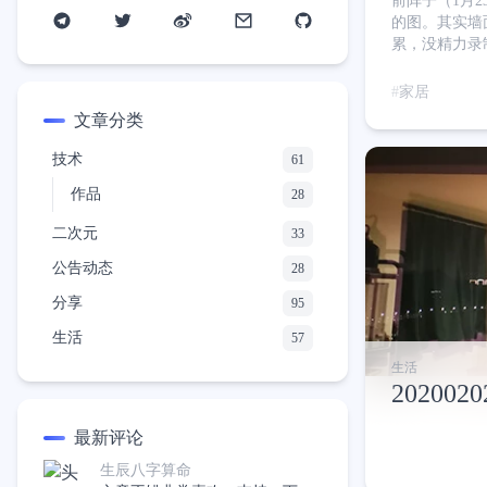
前阵子（1月
的图。其实墙面
累，没精力录
了3年，每年
之前是作为楼
家居
一来好看二来
文章分类
技术
61
作品
28
二次元
33
公告动态
28
分享
95
生活
57
生活
2020020
最新评论
生辰八字算命