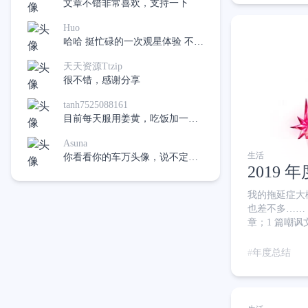
文章不错非常喜欢，支持一下
Huo
哈哈 挺忙碌的一次观星体验 不过
在有下次应该会好很多了
天天资源Ttzip
很不错，感谢分享
tanh7525088161
目前每天服用姜黄，吃饭加一
点，希望不再吃药，像是十二指
Asuna
肠溃疡。
生活
你看看你的车万头像，说不定真
2019 
的有呢，哈哈
我的拖延症大概
也差不多…… 2
章；1 篇嘲讽
……唯独没有
Telegra
年度总结
Telegra