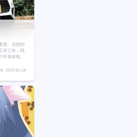
博客里。没想到
5平加水电一
是骑电动车上
还是打算买个小
34
2019-01-24