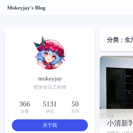
Mokeyjay's Blog
分类：生
mokeyjay
资深全沾工程师
366
5131
50
文章
评论
万字
生活
小清新
关于我