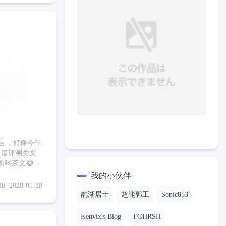
结 ，好像今年
4 篇评测类文
所喝茶文😂
要不是有
我的小伙伴
 年度总结
20
2020-01-28
鹊湖居士
超能郭工
Sonic853
Kenvix's Blog
FGHRSH