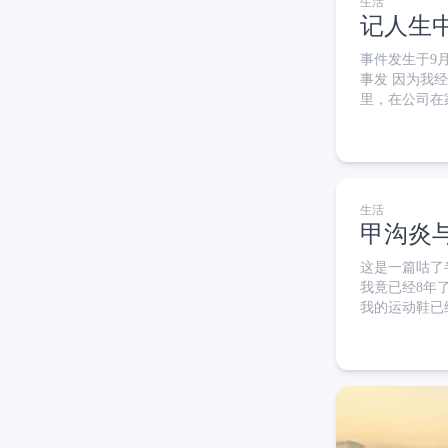
生活
记人生
事件发生于9
事发 因为我
里，在公司在家里都方便用
要刃长在 10
铁去潮汕玩。
自庆幸没被发
生活
甲沟炎
这是一篇咕了半个多月
我竟已经8年
我的运动鞋已
剪的比较干净
炎 什么是嵌
里的皮肤扎进