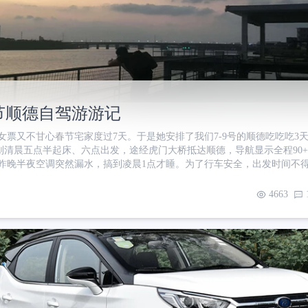
春节顺德自驾游游记
女票又不甘心春节宅家度过7天。于是她安排了我们7-9号的顺德吃吃吃3天
本计划清晨五点半起床、六点出发，途经虎门大桥抵达顺德，导航显示全程90
昨晚半夜空调突然漏水，搞到凌晨1点才睡。为了行车安全，出发时间不
嘛，你懂的，拖拖拉拉到十点半才出门。先到附近麦当劳随便吃点填肚子
顺畅抵达虎门大桥下，导航地图上赫然显示着十数公里的棕红色（表示极
4663
点心理准备还是有的。机智的我稍微饶了