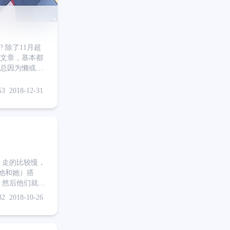
 除了11月超
向文章，基本都
但总因为懒或忙
来也是丢人所以
发现些乐趣，
53
2018-12-31
，走的比较慢，
他和她）搭
e。然后他们就作
 染发剂 吧。
32
2018-10-26
se之类的话，直