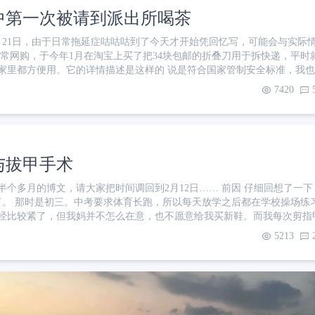
中第一次被请到派出所喝茶
月21日，由于日常拖延症咕咕咕到了今天才开始凭回忆写，可能会与实际
经常网购，于今年1月在淘宝上买了把34块包邮的折叠刀用于拆快递，平时
。它的详情描述是这样的 说是符合国家管制安全标准，我也仿佛记得说只
cm 以内就不属于管制刀具，这把刃长 9.5cm ，那就没问题了 20日这天
7420
深圳北搜身挺严格，但X光机似乎挺随便。通过后我才想起来我包里有这
现没收，但同时也有点担心，
与拔甲手术
的博文，请大家把时间调回到2月12日…… 前因 仔细回想了一下，甲沟炎困扰
了。 那时是初三。中考要求体育长跑，所以每天放学之后都在学校操场练
经比较紧了，但我妈并不怎么在意，也不愿意给我买新鞋。而我每次剪指
。指甲短、鞋子紧、长时间跑步。这三者叠加在一起，我就顺理成章地得
5213
甲性甲沟炎呢？简单来说就是指甲因为上述原因，指甲不断的往两边长。
肉里。导致红肿，流脓等等 起初我在网上看别人