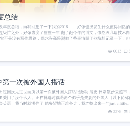
年度总结
年度总结，而我回想了一下我的2018…… 好像也没发生什么值得回忆的?
月超级忙之外，好像虚度了整整一年 翻了翻今年的博文，依然没几篇技术
其实不是没有写作思路，偶尔兴高采烈做了些事情踩了些坑想记录一下，
延，然后就失去了兴致…… 或者是冷静想一想觉得自己太菜了即便写出
有几年我常常会写日记，记录大大小小的日常，写了两大本。如今翻翻也能
6013
初般 后来因为临近毕业，即将踏入社会，
中第一次被外国人搭话
出过国没见过世面所以第一次被外国人搭话很激动 混更 日常散步去超市
要关门了没什么人。正在挑选时偶遇两个似乎是夫妻的外国人（以下简称
英语，我当时就愣住了 他失望地正准备走，我才憋出来一句just a littl
，问我哪里有color hair，同时做了一个梳头的动作 既然如此，应该是指
3378
患者 + 初中英语水平，一下子反应不过来，也没说什么follow me plea