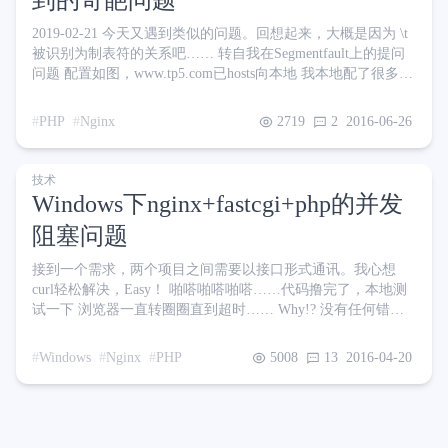
到的奇葩问题
2019-02-21 今天又遇到类似的问题。回想起来，大概是因为 \t
被识别为制表符的关系吧…… 转自我在Segmentfault上的提问
问题 配置如图，www.tp5.com已hosts向本地 我本地配了很多虚
拟主机，都可以正常访问，我这个新的tp5虚拟主机的配置是复
制粘贴的，应该也不会打错之类的吧？可是访问却提示No
PHP
Nginx
2719
2
2016-06-26
input file specified.，但我这index.php明明在啊？ 如果使用
http://localhost/tp/publ
技术
Windows下nginx+fastcgi+php的并发
阻塞问题
接到一个需求，两个项目之间需要以接口形式通讯。我心想
curl轻松解决，Easy！ 啪嗒啪嗒啪嗒……代码撸完了，本地测
试一下 浏览器一直转圈圈直到超时…… Why!? 没有任何错误
提示信息，日志也没有任何新记录 用POSTMAN调试了一下刚
写出的接口，没问题啊？ 再试一次结果依旧，重启环境后再试
Windows
Nginx
PHP
5008
13
2016-04-20
也依旧 经过一番测试，我怀疑是不是我本地环境无法并发？
我访问项目A是一个请求，项目A访问项目B的接口则是第二个
请求。在无法并发只能排队请求的情况下，第一个请求依赖于
第二个请求的结果；第二个请求却排在后面一直等待第一