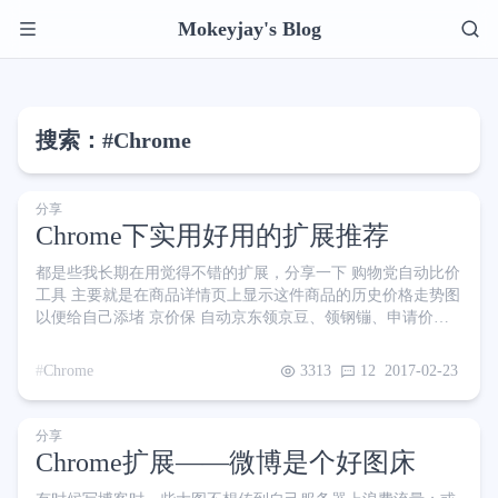
Mokeyjay's Blog
搜索：#Chrome
分享
Chrome下实用好用的扩展推荐
都是些我长期在用觉得不错的扩展，分享一下 购物党自动比价
工具 主要就是在商品详情页上显示这件商品的历史价格走势图
以便给自己添堵 京价保 自动京东领京豆、领钢镚、申请价格
保护 uBlock Origin 新一代的广告拦截工具，主打超低内存和
CPU占用 我没仔细对比过，感觉跟 ADB、ADP 没有明显差别
Chrome
3313
12
2017-02-23
uBlacklist 禁止特定的网站显示在 Google 的搜索结果中 就是用
来对付 CSDN、卡饭教程 这类傻逼网站的 Stylus 可以自定义网
站的外观皮肤。即便不懂 CSS ，也可以到 https:
分享
Chrome扩展——微博是个好图床