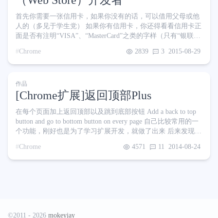
（Web Store）开发者
首先你需要一张信用卡，如果你没有的话，可以借用父母或他
人的（多见于学生党） 如果你有信用卡，你还得看看信用卡正
面是否有注明“VISA”、“MasterCard”之类的字样（只有“银联”
的不行），也就是俗称的外币（或双币）信用卡，这样才能够
Chrome
2839
3
2015-08-29
进行支付。 好的下面正式进入教程 首先，想要在Web Store发
布自己的扩展，就必须先缴纳5美元进行开发者认证。首先我
们进入开发者信息中心 网页下方有个黄色的横条，点击里面的
作品
立即支付此费用按钮进行缴费 经过一阵又一阵的跳转，来到了
[Chrome扩展]返回顶部Plus
开通谷歌钱包的页面（如果你没有开通过谷歌
在每个页面加上返回顶部以及跳到底部按钮 Add a back to top
button and go to bottom button on every page 自己比较常用的一
个功能，刚好也是为了学习扩展开发，就做了出来 后来发现已
经有同名扩展“返回顶部”，于是便在后面加了个Plus用以区分
Chrome
4571
11
2014-08-24
“鼠标移到按钮上时页面缓慢滚动”的功能也是借鉴于该扩展 试
了好几个网站都没啥问题，如果发现有的话请评论反馈给我 作
为一个有良心的宅...背景图Background image：http://pan.baidu
©2011 - 2026
mokeyjay