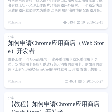
有时候写博客时一些大图不想传到自己服务器上浪费流量；或
者有些论坛不允许上传图片只能用图床外链时。一个稳定快速
免费的图床就显得尤为重要 众所周知新浪微博的配图图片是允
许任意外链、免费、无限空间、无限流量、全球CDN，拿来做
图床再好不过了 但按照常规方式，必须要到新浪微博页面里上
Chrome
3194
10
2016-12-11
传然后F12获取链接才行，比较繁琐 今天就给大家推荐一款
Chrome浏览器的扩展，拖曳图片即可上传并获取外链，十分方
便 下载地址 & 项目首页 注：不是我写的，且找不到作者。只
分享
好附上项目首页了 最近又发现了一个新扩展，功能更丰富一
如何申请Chrome应用商店（Web Stor
些。
e）开发者
准备工作 一个Google账号 一张外币信用卡或双币信用卡 外
币、双币信用卡是指可以进行美元消费的信用卡。例如你的信
用卡上有VISA或MasterCard的字样就可以 开始 首先，想要在
Web Store发布自己的扩展，就必须先缴纳5美元进行开发者认
证 点击进入开发者信息中心 什么？打不开？别问我我也不知
Chrome
4681
6
2016-03-27
道为什么 网页下方有个黄色的横条，点击里面的 立即支付此
费用 按钮进行缴费 经过一阵又一阵的跳转，来到了开通谷歌
钱包的页面（如果你没有开通过谷歌钱包的话） 这时候选择国
分享
家或地区要选 香港（没有
【教程】如何申请Chrome应用商店