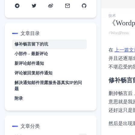
技术
《Wor
文章目录
WordPress
修补畅言留下的坑
在
上一篇文
小部件 - 最新评论
并且还逐渐
新评论邮件通知
不堪忍受的
评论被回复邮件通知
修补畅言
解决通知邮件泄露服务器真实IP的问
题
删掉畅言后
附录
意思就是我
还好这只是
然后是出现
文章分类