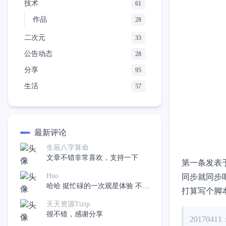
技术
61
作品
28
二次元
33
公告动态
28
分享
95
生活
57
最新评论
生辰八字算命
文章不错非常喜欢，支持一下
第一条发表
Huo
同步就同步
哈哈 挺忙碌的一次观星体验 不过
打算写个脚
在有下次应该会好很多了
天天资源Ttzip
很不错，感谢分享
20170