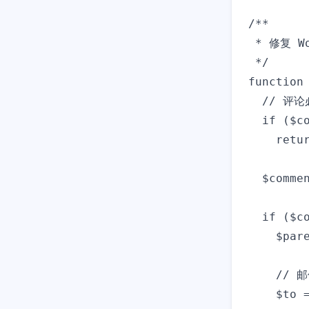
/**

 * 修复 W
 */

function
  // 评
  if ($c
    retur
  $commen
  if ($co
    $par
    // 邮
    $to 