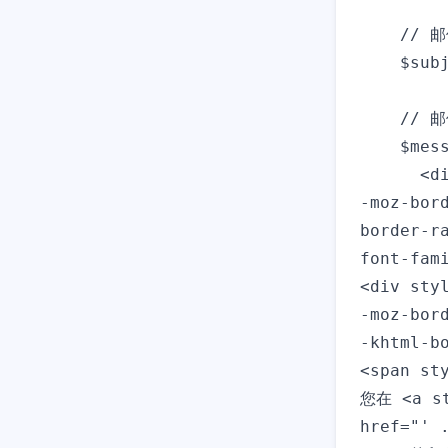
    // 
    $sub
    //
    $mess
      <d
-moz-bor
border-r
font-fam
<div sty
-moz-bor
-khtml-b
<span st
您在 <a st
href="' 