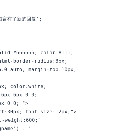
]的留言有了新的回复';

lid #666666; color:#111; 

tml-border-radius:8px; 

:0 auto; margin-top:10px; 

x; color:white; 

6px 6px 0 0; 

x 0 0; ">  

t:30px; font-size:12px;">  

-weight:600;"  

name') . '  
