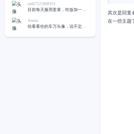
tanh7525088161
目前每天服用姜黄，吃饭加一
其次是回复
点，希望不再吃药，像是十二指
Asuna
在一些主题
肠溃疡。
你看看你的车万头像，说不定真
的有呢，哈哈