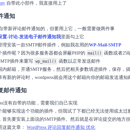
nty
自带此小部件，我直接用上了
件通知
ess是自带新评论邮件通知的，但要用上它，一般需要做两件事
设置
-
讨论
-
发送电子邮件通知我
里面勾上它
管理安装一款SMTP邮件插件，例如我在用的
WP-Mail-SMTP
个插件呢？因为很多服务器都会屏蔽PHP的
函数或者25
mail()
MTP插件来重写
函数以正常发送邮件
wp_mail()
国内邮箱，开通SMTP服务，然后把相关参数填进插件，保存，
有新的评论时，wordpress就会用这个邮箱向你的邮箱发送通知
复邮件通知
press没有自带的功能，需要我们自己实现
个能够实现这个功能的插件，但我试了下都已经无法使用或太过
，首先要安装上面说的SMTP插件。然后就是在评论提交的地方
照这篇文章：
WordPress 评论回复邮件通知 优化