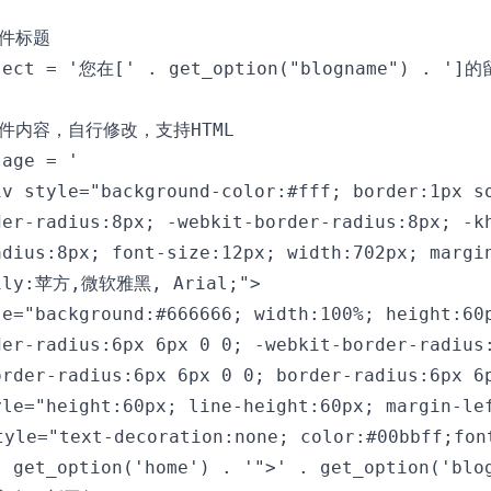
邮件标题

ject = '您在[' . get_option("blogname") . '
 邮件内容，自行修改，支持HTML

age = '

iv style="background-color:#fff; border:1px so
der-radius:8px; -webkit-border-radius:8px; -kh
adius:8px; font-size:12px; width:702px; margin
ily:苹方,微软雅黑, Arial;">  

le="background:#666666; width:100%; height:60p
der-radius:6px 6px 0 0; -webkit-border-radius:
order-radius:6px 6px 0 0; border-radius:6px 6p
yle="height:60px; line-height:60px; margin-lef
yle="text-decoration:none; color:#00bbff;font
. get_option('home') . '">' . get_option('blog