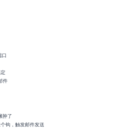
端口
搞定
邮件
臃肿了
挂个钩，触发邮件发送