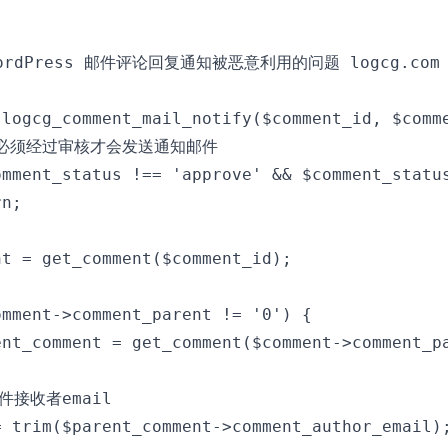
ordPress 邮件评论回复通知被恶意利用的问题 logcg.com
 logcg_comment_mail_notify($comment_id, $comme
论必须经过审核才会发送通知邮件

omment_status !== 'approve' && $comment_status
n;

t = get_comment($comment_id);

mment->comment_parent != '0') {

ent_comment = get_comment($comment->comment_pa
件接收者email      

= trim($parent_comment->comment_author_email);