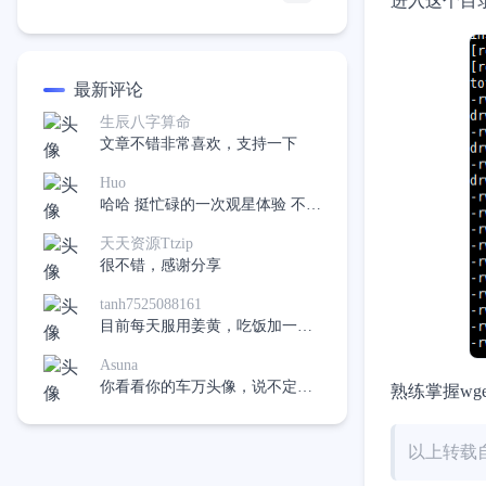
进入这个目
最新评论
生辰八字算命
文章不错非常喜欢，支持一下
Huo
哈哈 挺忙碌的一次观星体验 不过
在有下次应该会好很多了
天天资源Ttzip
很不错，感谢分享
tanh7525088161
目前每天服用姜黄，吃饭加一
点，希望不再吃药，像是十二指
Asuna
肠溃疡。
你看看你的车万头像，说不定真
熟练掌握wg
的有呢，哈哈
以上转载