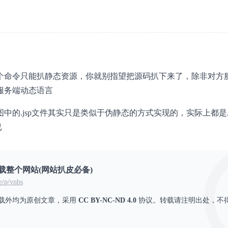
个命令只能扒静态资源，你就别指望把源码扒下来了，除非对方
服务端动态语言
中的.jsp文件其实只是类似于伪静态的方式实现的，实际上都是J
已
归下载整个网站(网站扒皮必备)
e/p/vnbs
载外均为原创文章，采用
CC BY-NC-ND 4.0
协议。转载请注明出处，不