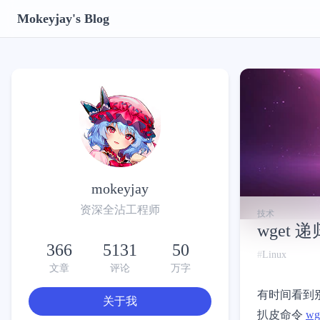
Mokeyjay's Blog
mokeyjay
资深全沾工程师
技术
wget
366
5131
50
Linux
文章
评论
万字
有时间看到
关于我
扒皮命令
wg