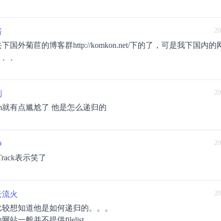
20
酱
下国外菊苣的博客群http://komkon.net/下的了，可是我下国内的
、、、
20
刘
tm就有点尴尬了 他是怎么递归的
20
静
Track表示笑了
20
云流火
比较想知道他是如何递归的。。。
网站一般并不提供filelist。。。。。