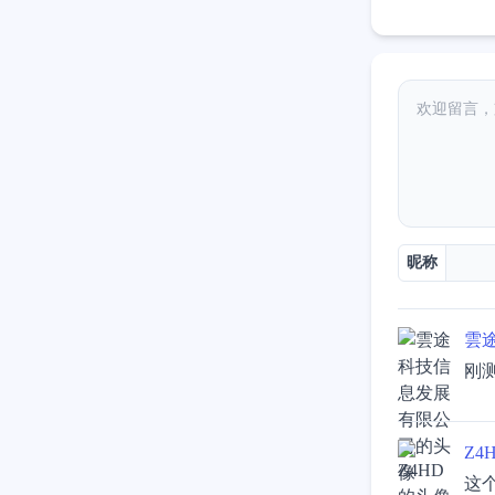
昵称
雲
刚
Z4
这