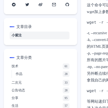
这个命令可
wget加
文章目录
-r, --recu
小紫注
-k, --conve
的HTML
-p, --page-
文章分类
所有的图片
技术
61
-np, --no-pa
另外断点续传
作品
28
拿我自己的
二次元
33
公告动态
28
分享
95
等网站递归下
生活
57