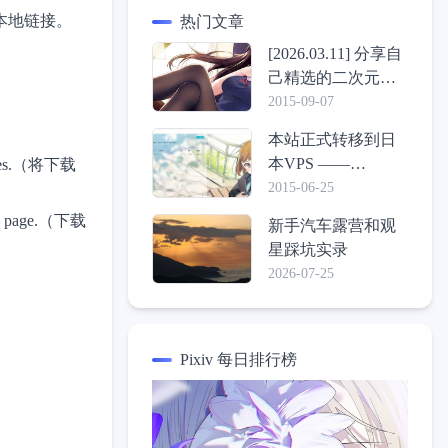
本地链接。
热门文章
[2026.03.11] 分享自
己精选的二次元壁
纸包
2015-09-07
本站正式转移到日
本VPS ——
 files.（将下载
ConoHa，介绍一些
2015-06-25
心得体验
TML page.（下载
新手汽车露营和观
星踩坑实录
2026-07-25
Pixiv 每日排行榜