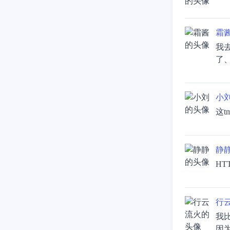
霜
我去
了
小
这
静
HT
行
我
因为