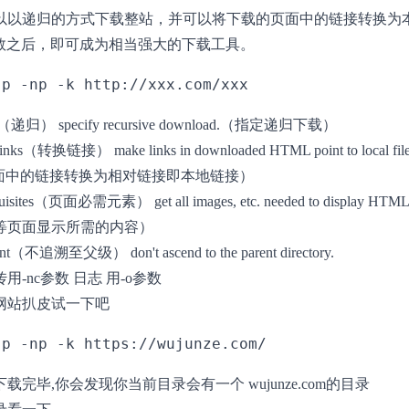
以以递归的方式下载整站，并可以将下载的页面中的链接转换为
上参数之后，即可成为相当强大的下载工具。
rsive（递归） specify recursive download.（指定递归下载）
rt-links（转换链接） make links in downloaded HTML point to local
页面中的链接转换为相对链接即本地链接）
requisites（页面必需元素） get all images, etc. needed to display H
等页面显示所需的内容）
rent（不追溯至父级） don't ascend to the parent directory.
用-nc参数 日志 用-o参数
网站扒皮试一下吧
载完毕,你会发现你当前目录会有一个 wujunze.com的目录