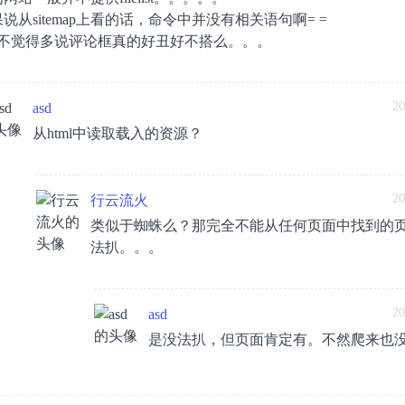
说从sitemap上看的话，命令中并没有相关语句啊= =
.S.不觉得多说评论框真的好丑好不搭么。。。
20
asd
从html中读取载入的资源？
20
行云流火
类似于蜘蛛么？那完全不能从任何页面中找到的
法扒。。。
20
asd
是没法扒，但页面肯定有。不然爬来也