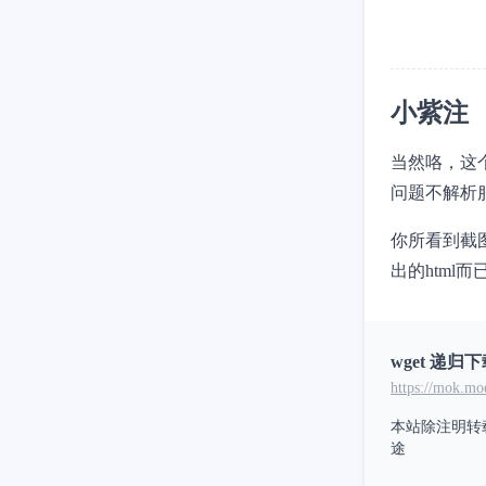
小紫注
当然咯，这
问题不解析
你所看到截图
出的html而
wget 递
https://mok.mo
本站除注明转
途