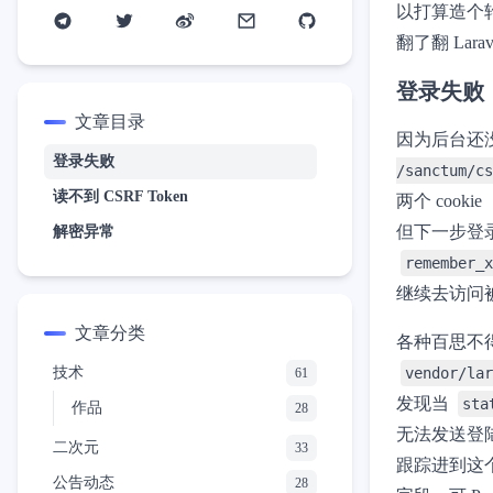
以打算造个
翻了翻 Lara
登录失败
文章目录
因为后台还没
登录失败
/sanctum/cs
读不到 CSRF Token
两个 cookie
但下一步登
解密异常
remember_x
继续去访问
文章分类
各种百思不
vendor/lar
技术
61
发现当
sta
作品
28
无法发送登陆后
二次元
33
跟踪进到这
公告动态
28