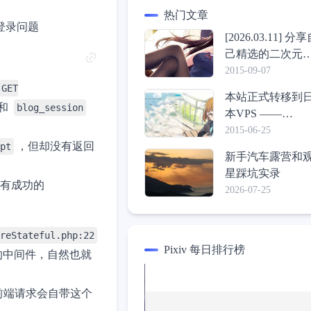
热门文章
登录问题
[2026.03.11] 分
己精选的二次元
纸包
2015-09-07
GET
本站正式转移到
和
blog_session
本VPS ——
ConoHa，介绍一
2015-06-25
，但却没有返回
pt
心得体验
新手汽车露营和
星踩坑实录
有成功的
2026-07-25
reStateful.php:22
Pixiv 每日排行榜
n 相关的中间件，自然也就
常前端请求会自带这个