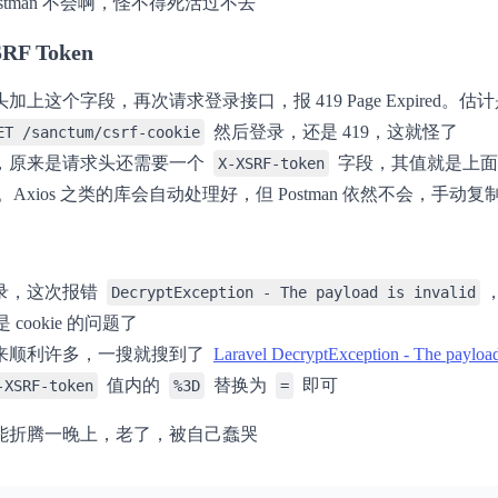
ostman 不会啊，怪不得死活过不去
F Token
上这个字段，再次请求登录接口，报 419 Page Expired。估计是 cs
然后登录，还是 419，这就怪了
ET /sanctum/csrf-cookie
，原来是请求头还需要一个
字段，其值就是上
X-XSRF-token
Axios 之类的库会自动处理好，但 Postman 依然不会，手动
录，这次报错
DecryptException - The payload is invalid
 就是 cookie 的问题了
来顺利许多，一搜就搜到了
Laravel DecryptException - The payload 
值内的
替换为
即可
-XSRF-token
%3D
=
能折腾一晚上，老了，被自己蠢哭