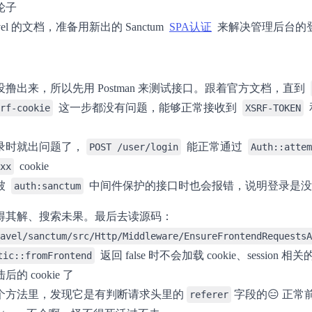
轮子
vel 的文档，准备用新出的 Sanctum
SPA认证
来解决管理后台的
撸出来，所以先用 Postman 来测试接口。跟着官方文档，直到
这一步都没有问题，能够正常接收到
rf-cookie
XSRF-TOKEN
录时就出问题了，
能正常通过
POST /user/login
Auth::attem
cookie
xx
被
中间件保护的接口时也会报错，说明登录是没
auth:sanctum
得其解、搜索未果。最后去读源码：
avel/sanctum/src/Http/Middleware/EnsureFrontendRequestsA
返回 false 时不会加载 cookie、sessio
tic::fromFrontend
的 cookie 了
个方法里，发现它是有判断请求头里的
字段的😑 正
referer