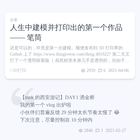
分享
人生中建模并打印出的第一个作品
—— 笔筒
还是可以的，毕竟是第一次建模。顺便发布到 3D 打印界的
Github 上了 https://www.thingiverse.com/thing:4819227 第二天又
打了一个透明探索版（ 虽然材质本身几乎是透明的，但由于打
印方式的原因看起来就不那么透了 某些角度看甚至有一点点珍
3D打印
2959
6
2021-04-06
珠、绸缎的质感，针不戳
【mok 的西安游记】DAY1 洒金桥
我的第一个 vlog 出炉啦
小伙伴们普遍反馈 29 分钟太长节奏太慢了 😂
下次注意，尽量控制在 10 分钟内
2846
1
2021-02-27