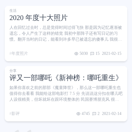
生活
2020 年度十大照片
人在回忆过去时，总是觉得时间过得飞快 那是因为记忆逐渐被
遗忘，令人产生了这样的错觉 我初中那阵子还有写日记的习
惯。翻开当时的日记，能看到许多早已被遗忘的傻事儿 我很喜
欢回忆的感觉，倒不是说我现在过得还不如以前，我只是单纯
的念旧 后来逐渐因为各种各样的原因放弃了日记。回想起来，
年度照片
5030
15
2021-02-15
没有被记录下来的这些年仿佛是白过了一般，只留下一些模糊
的印象 关注我的朋友都知道，今年我跟谈了十年的初恋女朋友
结婚了 我常常在想，几年、十几年、几十年之后，当我回忆起
分享
今天来，还能记住多少呢？ 我要用更加鲜活立体的方式，去记
评又一部哪吒《新神榜：哪吒重生》
录我的生活。
如果你喜欢之前的那部《魔童降世》，那么这一部哪吒重生也
值得你去看看 我能给这部电影打 7.5 分 先说说这分扣在哪儿吧
人设很精美，但坏就坏在跟环境整体的 民国赛博朋克风 很不
搭，一股子迪士尼味儿。即便在废墟里打滚、身受重伤，在人
物身上也看不出多少脏污和血迹，陶瓷 + 塑料般光洁的皮肤跟
影评
4745
2
2021-02-14
整体环境画风实在不搭。隔壁魔童降世虽然也差不多这样，但
得益于其比较Q版的环境画风，并不显得突兀。 然后是剧情上
的问题，感觉有很多有趣的设定没能展开讲，非常可惜 打最终