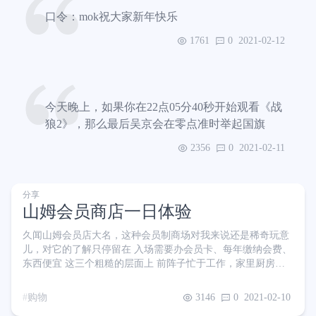
BOSS 龙王那段给我看傻了，全靠爆种，直接秒杀，还不
口令：mok祝大家新年快乐
1761
0
2021-02-12
今天晚上，如果你在22点05分40秒开始观看《战
狼2》，那么最后吴京会在零点准时举起国旗
2356
0
2021-02-11
分享
山姆会员商店一日体验
久闻山姆会员店大名，这种会员制商场对我来说还是稀奇玩意
儿，对它的了解只停留在 入场需要办会员卡、每年缴纳会费、
东西便宜 这三个粗糙的层面上 前阵子忙于工作，家里厨房已
经好久没开火。这不，快要过年了，得囤点年货在家做饭吃。
就想着去山姆逛逛大批量采购一波 会员卡 年费￥260，可以免
购物
3146
0
2021-02-10
费开通一张亲友卡，权益完全相同且两张卡互相独立。找了朋