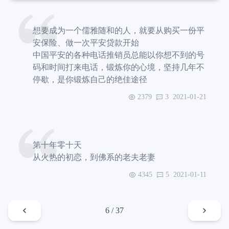
友平摊，相当于 ￥130 一张 下载山姆会员商店 app，填写身份
证号码，付款然后上传自拍照即可（付款时会核对照片，后期
不能更改） 小插曲 我去的这家山姆的停车场不知道是怎么
想要成为一个儒雅随和的人，就要从购买一份平
安保险、做一次平安贷款开始
中国平安的各种电话推销员总能以你想不到的号
码和时间打来电话，锻炼你的心境，坚持几年不
停歇，是你锻炼自己的绝佳途径
2379
3
2021-01-21
第十年零十天
从火热的初恋，到佛系的老夫老妻
4345
5
2021-01-11
6 / 37