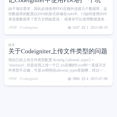
记Codeigniter中使用PDO的一个坑
由于项目需求，因此必须使用PDO且额外连接几个数据库，这
些数据库的配置以DSN的形式存储在redis中。CI如何使用DSN
来连接数据库？官方文档如是说： 或者你可以使用数据源名称
（DSN，Data Source Name）作为参数，DSN 的格式必须类似
PHP
Codeigniter
3107
1
2015-08-19
于下面这样: $dsn =
'dbdriver://username:password@hostname/database'; $this->load-
>database($dsn); 于是我按照文档使用正确的格式连接数据库
技术
$this->db =
关于Codeigniter上传文件类型的问题
我自己的上传文件类型配置 $config ['allowed_types'] =
'xls|xlsx|xl'; 但是在我上传一个已.xls后缀的Excel时一直提示文
件类型不正确，可是xls明明在allowed_types里面啊，经过一番
查阅，终于发现问题所在~ 在上传时我首先 print_r($_FILES
PHP
Codeigniter
3886
4
2015-07-08
) 结果如下： Array ( [userfile] => Array ( [name] =>
Template.xls[type] => application/kset[tmp_name] =