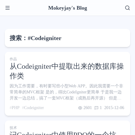
Mokeyjay's Blog
搜索：#Codeigniter
作品
从Codeigniter中提取出来的数据库操
作类
因为工作需要，有时要写些小型Web APP。因此我需要一个非
常简单的MVC框架 是的，得比CodeIgniter更简单 于是我一边
开发一边总结，搞了一套MVC框架（成熟后再开源） 但是每
次手写SQL很蛋疼啊，我需要SQL Builder帮我解决这麻烦事 于
PHP
Codeigniter
2601
1
2015-12-06
是潜心开发了172800秒 （四舍五入就是一个亿），终于算是比
较完善地实现了CURD语句的生成 但还是不够完善（喂！） 于
是我一怒之下把CI的数据库类抠了出来，做了些修改，以便能
技术
够在CI外部使用 Git@OSC地址：http://git.oschina.