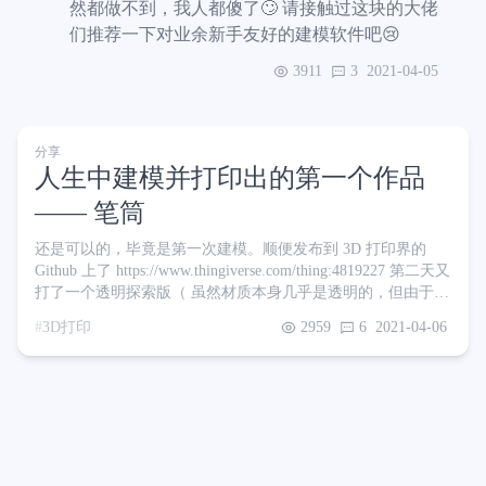
然都做不到，我人都傻了🙄 请接触过这块的大佬
们推荐一下对业余新手友好的建模软件吧😢
3911
3
2021-04-05
分享
人生中建模并打印出的第一个作品
—— 笔筒
还是可以的，毕竟是第一次建模。顺便发布到 3D 打印界的
Github 上了 https://www.thingiverse.com/thing:4819227 第二天又
打了一个透明探索版（ 虽然材质本身几乎是透明的，但由于打
印方式的原因看起来就不那么透了 某些角度看甚至有一点点珍
3D打印
2959
6
2021-04-06
珠、绸缎的质感，针不戳