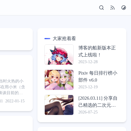
大家抢着看
博客的船新版本正
式上线啦！
2023-12-28
Pixiv 每日排行榜小
部件 v6.0
当时火热的小
间都在用小米（含
2023-12-19
 谈谈目前的国
[2026.03.11] 分享自
富，可谓精彩纷
11
2022-01-15
也没见过大
己精选的二次元壁
纸包
2026-07-25