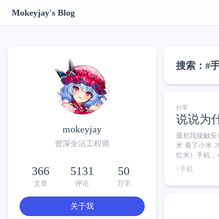
Mokeyjay's Blog
搜索：#
分享
说说为什
mokeyjay
最初我接触安
资深全沾工程师
米 看了小米 
红米）手机，
产手机巅峰 —
366
5131
50
手机
呈。后来，小
文章
评论
万字
佬，只有无数
关于我