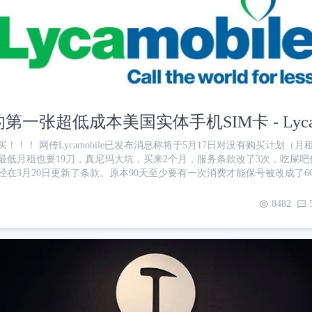
第一张超低成本美国实体手机SIM卡 - Lycam
！！！ 网传Lycamobile已发布消息称将于5月17日对没有购买计划（
低月租也要19刀，真尼玛大坑，买来2个月，服务条款改了3次，吃屎吧你 前排提
ile 已经在3月20日更新了条款。原本90天至少要有一次消费才能保号被改成了
0.6 USD 前排提示x2：感觉这家有点坑啊，最近又更新了条款，没有选
TM也是绝了。目前正在物色新的运营商…… 前言 由于各种乱七八糟的原因，我
8482