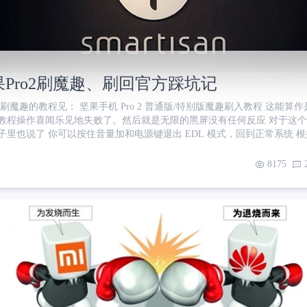
Pro2刷魔趣、刷回官方踩坑记
刷魔趣的教程见： 坚果手机 Pro 2 普通版/特别版魔趣刷入教程 这能算
教程操作喜闻乐见地失败了。然后就是无限的黑屏没有任何反应 对于这
子里也说了 你可以按住音量加和电源键退出 EDL 模式，回到正常系统 
统 可是为什么刷魔趣失败了呢？导演没说。一番搜索过后，原来是因为
没有安装成功。需要关闭Windows系统的驱动校验 使用管理员身份运行
8175
ests