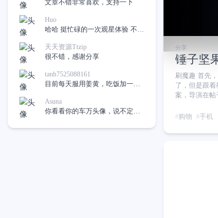
文章不错非常喜欢，支持一下
Huo
哈哈 挺忙碌的一次观星体验 不过
在有下次应该会好很多了
天天资源Ttzip
分享
很不错，感谢分享
锤子坚果
tanh7525088161
刷魔趣 首先，
目前每天服用姜黄，吃饭加一
了，但是跟着
点，希望不再吃药，像是十二指
案，导演在帖
Asuna
肠溃疡。
回到了正常系
你看看你的车万头像，说不定真
名通不过校验
购物
手机
的有呢，哈哈
行bcdedit /set t