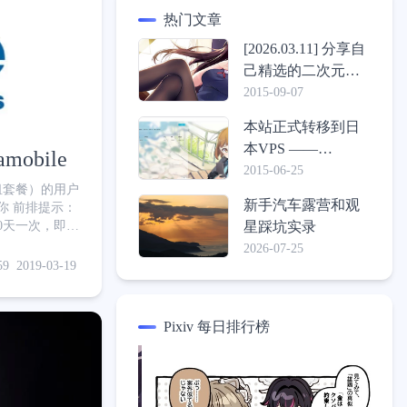
热门文章
[2026.03.11] 分享自
己精选的二次元壁
纸包
2015-09-07
本站正式转移到日
本VPS ——
obile
ConoHa，介绍一些
2015-06-25
月租套餐）的用户
心得体验
新手汽车露营和观
示：
星踩坑实录
60天一次，即每
购套餐的话每月
2026-07-25
59
2019-03-19
Pixiv 每日排行榜