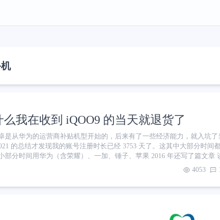
手机
么我在收到 iQOO9 的当天就退货了
卓是从华为的运营商补贴机型开始的，后来有了一些经济能力，就入坑了
2021 的总结才发现我的账号注册时长已经 3753 天了。这其中大部分时
小部分时间用华为（含荣耀）、一加、锤子、苹果 2016 年还写了篇文章
— 华为和小米 离开 MIUI 的契机 彼时的小米论坛，大佬云集、资源丰
4053
米论坛被“升级”到了小米社区，所有历史帖子都被删除殆尽。从那以后再
小白在里面提着莫名其妙