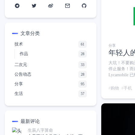
文章分类
技术
61
分享
年轻人的
作品
28
大坑！不要购买
二次元
33
停止服务！而最
公告动态
28
Lycamob
年保号费最低 
分享
95
会扣1刀作为月租。这
购物
手机
迫切希
生活
57
最新评论
生辰八字算命