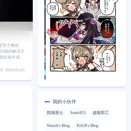
作是官方教程
个问题的解决方
根据此操作成功
刷机驱动没有签
命令提示符，执
29
2019-03-03
我的小伙伴
鹊湖居士
Sonic853
超能郭工
Waxxh's Blog
Pch18's Blog