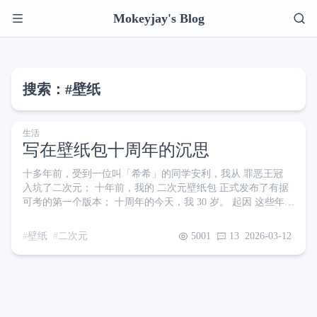
Mokeyjay's Blog
搜索：#壁纸
生活
写在壁纸包十周年的沉思
十多年前，受到一位叫「希希」的同学安利，我从 罪恶王冠
入坑了二次元； 十年前，我的 二次元壁纸包 正式发布了有据
可考的第一个版本； 十周年的今天，我 30 岁。 起因 这些年
来，我发现我在挑选壁纸的方向上出现了非常明显的倾向。经
常追更我壁纸包的朋友都知道（是的，这壁纸包居然有粉丝追
壁纸
二次元
5001
13
2026-03-12
更，我是没想到的），我最初分享的壁纸都是些二次元场景、
人像等内容，整体上都是很健康的。但在某一个时间节点之后
画风突变，二次元软色情内容的含量大幅上升，大概就是这
样： 我一直都能感觉到的，我的壁纸包中出现越来越多的二次
元白丝、