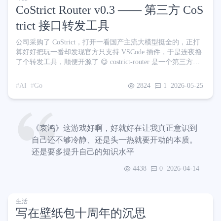
CoStrict Router v0.3 —— 第三方 CoS
trict 接口转发工具
公司采购了 CoStrict，打开一看国产主流大模型挺全的，正打
算好好把玩一番却发现官方只支持 VSCode 插件，于是连夜撸
了个转发工具，顺便开源了 😋 costrict-router 是一个第三方的
CoStrict 接口转发工具，它可以将任意 OpenAI 兼容（Chat
Completions）的请求转发到你指定的私有化 CoStrict 服务端上
AI
Go
2824
1
2026-05-25
你可以把它理解成一个 本地 CoStrict 入口：登录一次后，后续
只需要把 Agent 工具的 Base URL 指向本地地址即可 🔗 http
《哀鸿》这游戏好啊，好就好在让我真正意识到
自己还不够冷静、还是头一热就要开动的本质。
还是要多提升自己的知识水平
4438
0
2026-04-14
生活
写在壁纸包十周年的沉思