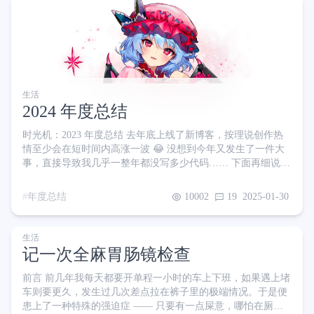
老林之中，开车进去要在环山公路里绕 2 个小时 😨 包场的感
觉真的很爽，只可惜时间关系只能住一晚，
生活
2024 年度总结
时光机：2023 年度总结 去年底上线了新博客，按理说创作热
情至少会在短时间内高涨一波 😂 没想到今年又发生了一件大
事，直接导致我几乎一整年都没写多少代码…… 下面再细说
博客 不知道是什么原因，百度统计说我站点违规把我统计功能
干掉了，我寻思我也没干啥啊 或许是受到更换非主流域名后缀
年度总结
10002
19
2025-01-30
.moe 的影响，又或者是莫名的违规，总之今年来自百度的流量
骤降 从百度统计的数据来看，UV 腰斩，不过 PV 却没降多
少。同时跳出率降低 10%、平均浏览时长增加了 1 分钟，是不
生活
是说明访客的质量有所增加呢？对于这些
记一次全麻胃肠镜检查
前言 前几年我每天都要开单程一小时的车上下班，如果遇上堵
车则要更久，发生过几次差点拉在裤子里的极端情况。于是便
患上了一种特殊的强迫症 —— 只要有一点屎意，哪怕在厕所