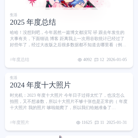
生活
2025 年度总结
哈哈！没想到吧，今年居然一篇博文都没写 🤣 跟去年发生的
大事有关，下面细说 博客 距离我上一次用谷歌统计已经过了
好些年了，经过大改版之后很多数据都不知道去哪里看（例如
搜索关键词），将就一下吧。反正一篇文章都没写还能指望什
么呢 阅读量前三的文章也没什么好说的了，反正都不可能是今
年度总结
4092
12
2026-01-05
年写的 工作 & 学习 去年我说过在香港工作了，说来话长，总
之结局可以说是 —— 创业失败了 欠了些债，灰头土脸地回来
把车也卖了🥲 虽说技术没有完全荒废吧，但写代码的时间是大
生活
大缩水了。整天面对的是什么
2024 年度十大照片
时光机：2023 年度十大照片 今年日子过得太忙了，也没怎么
拍照，又不想凑数，所以十大照片不够十张也是正常的（ 年度
十大照片 我的照片 哆啦能爬了，所以我们给她准备了
1.5*1.8m 的爬爬垫和围栏，小小的她显得围栏是如此宽敞 有了
围栏，既能保证她的安全又能节省父母精力，真是好东西 我们
年度照片
11625
11
2025-01-31
换了新车，希望能够在哆啦念书前多出去走走 我们在工作日和
好兄弟以及他老婆一起去了一处偏僻的度假营地 营地建在深山