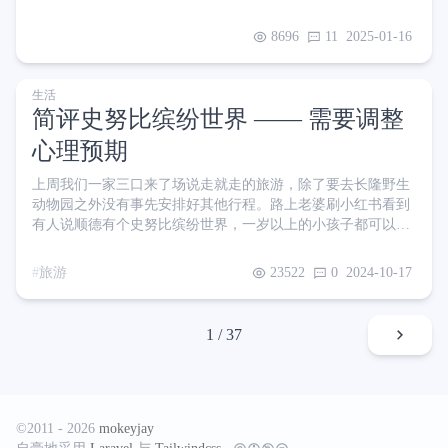
待 2、3 个小时也一定要拉出来才能放心去睡觉。 但是我老婆
非要说我是胃肠有问题，要我去医院做检查。我也看过一些科
8696
11
2025-01-16
普视频提过胃肠镜： 肠道的病变非常隐秘，当你发现症状时很
可能已经晚期了，因此建议所有人都定期做肠镜检查。 掐指一
算我也年近 30 了，支撑了我几十年的胃肠现在过得怎么样？
生活
我也是有些好奇 那既然无痛肠镜都做了，不如顺便把胃镜一起
简评史努比缤纷世界 —— 需要调整
心理预期
上周我们一家三口来了场说走就走的旅游，除了要去长隆野生
动物园之外没有事先安排好其他行程。路上老婆刷小红书看到
有人说顺德有个史努比缤纷世界，一岁以上的小孩子都可以
玩，两大一小套票 179 元。于是我们就去了 大门非常显眼，老
远就能看到。招牌颜色鲜艳，看起来有在好好维护，第一印象
旅游
23522
0
2024-10-17
还是不错的 不过，验票走进大门后就是另一番景象了 不上心
的维护 也许你乍一看还不赖，但其实是因为我手机默认会套个
「鲜明」的滤镜，实际上整个园区有种打印机墨水不够的美 🤗
1 / 37
高情商：充满了时间的沉淀 🤗高情商：破碎之美 仿佛
©2011 - 2026
mokeyjay