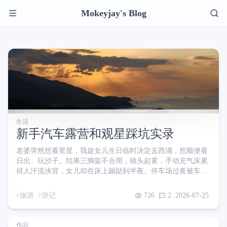
Mokeyjay's Blog
生活
新手汽车露营和观星踩坑实录
老婆突然想看星星，我趁女儿生日临时决定去西涌，想顺便看
日出、玩沙子。结果三脚架不合用，镜头起雾，手动充气床累
得人汗流浃背，女儿却在床上蹦跶到半夜。停车场过夜被车灯
和喧闹搅得几乎没睡，但一家人还是赶上了日出，也去沙滩玩
了一会儿。虽然狼狈，但新手该踩的坑都踩了，也算攒下了一
旅游
游记
726
2
2026-07-25
份下次再出发的底气
作品