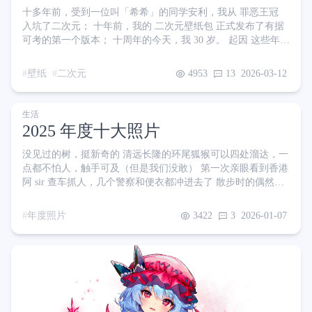
十多年前，受到一位叫「希希」的同学安利，我从 罪恶王冠
入坑了二次元； 十年前，我的 二次元壁纸包 正式发布了有据
可考的第一个版本； 十周年的今天，我 30 岁。 起因 这些年
来，我发现我在挑选壁纸的方向上出现了非常明显的倾向。经
常追更我壁纸包的朋友都知道（是的，这壁纸包居然有粉丝追
壁纸
二次元
4953
13
2026-03-12
更，我是没想到的），我最初分享的壁纸都是些二次元场景、
人像等内容，整体上都是很健康的。但在某一个时间节点之后
画风突变，二次元软色情内容的含量大幅上升，大概就是这
生活
样： 我一直都能感觉到的，我的壁纸包中出现越来越多的二次
2025 年度十大照片
元白丝、
没见过的树，挺新奇的 清远长隆的环尾狐猴可以四处溜达，一
点都不怕人，触手可及（但是我们没敢） 第一次亲眼看到香港
阿 sir 查车抓人，几个警察和便衣都冲进去了 散步时的偶然一
瞥 正看着动画片呢，她突然严肃了起来😂不知道是不是动画主
角们遇到了困境 这店名开在广东，故意的吧？ 这张超像俄罗
年度照片
3422
3
2026-01-07
斯套娃哈哈哈哈 吃饭时不老实，脏手乱抓挨了揍，委屈.jpg 小
朋友的暗中观察 开冲！ 她的照片 纪念第1次住上这么大的房
子，花园小区4房2厅2